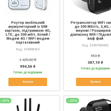
Роутер мобільний
Ретранслятор WiFi си
акумуляторний із SIM
до 300 Мбіт/с, 2,4G,
карткою, підтримкою 4G,
мережі / Розширюв
LTE, до 300 мбіт, Білий /
діапазону Wifi / Підс
Модем 4G / WiFi модем
ваф фай
портативний
23457064401
234586410
553 ₴
1 420,80 ₴
387,10 ₴
994,56 ₴
Готово до відправки
Готово до відправки
Купити
Купити
–30%
–30%