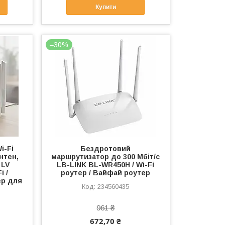
Купити
–30%
i-Fi
Бездротовий
нтен,
маршрутизатор до 300 Мбіт/с
 LV
LB-LINK BL-WR450H / Wi-Fi
i /
роутер / Вайфай роутер
ер для
234560435
961 ₴
672,70 ₴