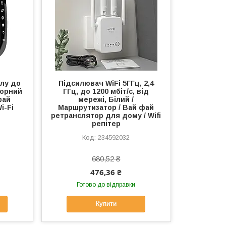
алу до
Підсилювач WiFi 5ГГц, 2,4
Чорний
ГГц, до 1200 мбіт/с, від
фай
мережі, Білий /
i-Fi
Маршрутизатор / Вай фай
ретранслятор для дому / Wifi
репітер
234592032
680,52 ₴
476,36 ₴
Готово до відправки
Купити