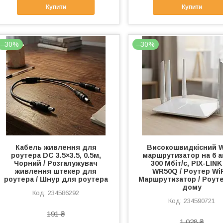
Купити
Купити
–30%
–30%
Кабель живлення для
Високошвидкісний W
роутера DC 3.5×3.5, 0.5м,
маршрутизатор на 6 а
Чорний / Розгалужувач
300 Мбіт/с, PIX-LINK
живлення штекер для
WR50Q / Роутер WiF
роутера / Шнур для роутера
Маршрутизатор / Роут
дому
234586292
234590721
191 ₴
1 028 ₴