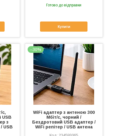
Готово до відправки
Купити
–30%
/с,
WiFi адаптер з антеною 300
й USB
Мбіт/с, чорний /
ер з
Бездротовий USB адаптер /
 / USB
WiFi репітер / USB антена
234593065