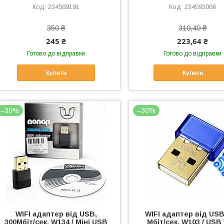
234589191
234593066
350 ₴
319,49 ₴
245 ₴
223,64 ₴
Готово до відправки
Готово до відправки
Купити
Купити
–30%
–30%
WIFI адаптер від USB,
WIFI адаптер від USB
300Мбіт/сек, W134 / Міні USB
Мбіт/сек, W103 / USB 