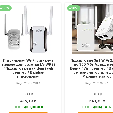
–30%
–30%
Підсилювач Wi-Fi сигналу з
Підсилювач 3в1 WiFi 2,
вилкою для розетки LV-WR29
до 300 Мбіт/с, від ме
/ Підсилювач вай фай / wifi
Білий / Wifi репітер / 
репітер / Вайфай
ретранслятор для до
підсилювач
Маршрутизатор
234562814
234592061
593 ₴
919 ₴
415,10 ₴
643,30 ₴
Готово до відправки
Готово до відправки