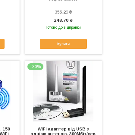
355,29 ₴
248,70 ₴
Готово до відправки
Купити
–30%
, 150
WIFI адаптер від USB з
WiFi
однією антеною, 300Мбіт/сек,