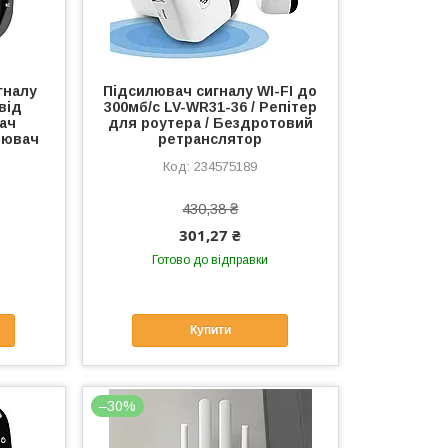
гналу
Підсилювач сигналу WI-FI до
 від
300мб/с LV-WR31-36 / Репітер
ач
для роутера / Бездротовий
илювач
ретранслятор
234575189
430,38 ₴
301,27 ₴
Готово до відправки
Купити
–30%