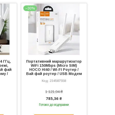
–30%
4 ГГц,
Портативний маршрутизатор
режі,
WiFi 150Mbps (Micro SIM)
Вай фай
HOCO HI40 / WI-FI Роутер /
му /
Вай фай роутер / USB Модем
234587558
1 121,94 ₴
785,36 ₴
Готово до відправки