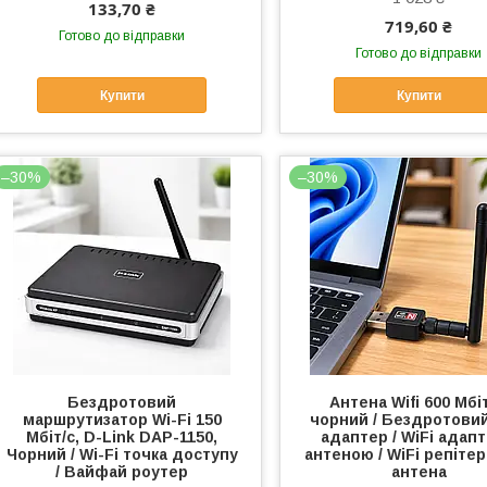
133,70 ₴
719,60 ₴
Готово до відправки
Готово до відправки
Купити
Купити
–30%
–30%
Бездротовий
Антена Wifi 600 Мбіт
маршрутизатор Wi-Fi 150
чорний / Бездротови
Мбіт/с, D-Link DAP-1150,
адаптер / WiFi адапт
Чорний / Wi-Fi точка доступу
антеною / WiFi репітер
/ Вайфай роутер
антена