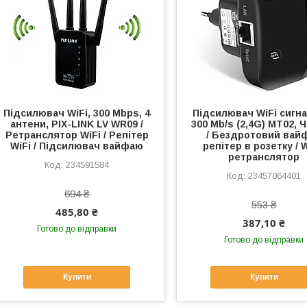
Підсилювач WiFi, 300 Mbps, 4
Підсилювач WiFi сигн
антени, PIX-LINK LV WR09 /
300 Mb/s (2,4G) МТ02, 
Ретранслятор WiFi / Репітер
/ Бездротовий вай
WiFi / Підсилювач вайфаю
репітер в розетку / W
ретранслятор
234591584
23457064401
694 ₴
553 ₴
485,80 ₴
387,10 ₴
Готово до відправки
Готово до відправки
Купити
Купити