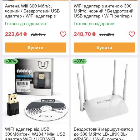
Антена Wifi 600 Мбіт/с,
WiFi адаптер з антеною 300
чорний / Бездротовий USB
Мбіт/с, чорний / Бездротовий
адаптер / WiFi адаптер з
USB адаптер / WiFi репітер /
антеною / WiFi репітер / USB
USB антена
Готово до відправки
Готово до відправки
антена
223,64
248,70
₴
₴
319,49 ₴
355,29 ₴
Купити
Купити
–30%
–30%
WIFI адаптер від USB,
Бездротовий маршрутизатор
300Мбіт/сек, W134 / Міні USB
до 300 Мбіт/с LB-LINK BL-
адаптер WIFI / USB WiFi
WR450H / Wi-Fi роутер /