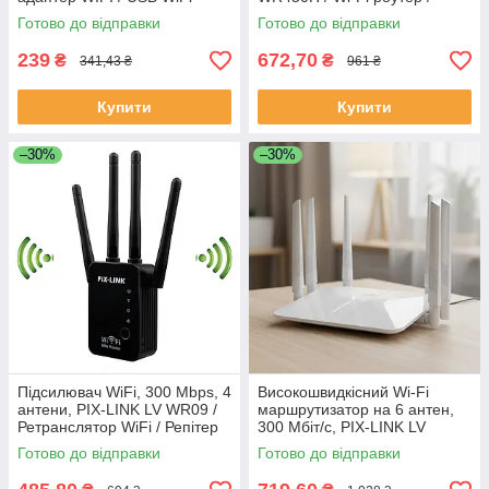
адаптер / Вай фай адаптер у
Вайфай роутер
Готово до відправки
Готово до відправки
комп'ютер
239
672,70
₴
₴
341,43 ₴
961 ₴
Купити
Купити
–30%
–30%
Підсилювач WiFi, 300 Mbps, 4
Високошвидкісний Wi-Fi
антени, PIX-LINK LV WR09 /
маршрутизатор на 6 антен,
Ретранслятор WiFi / Репітер
300 Мбіт/с, PIX-LINK LV
WiFi / Підсилювач вайфаю
WR50Q / Роутер WiFi /
Готово до відправки
Готово до відправки
Маршрутизатор / Роутер для
дому