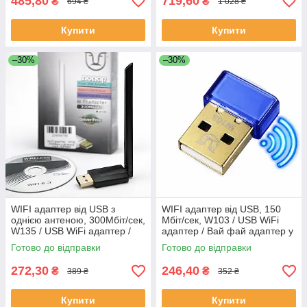
485,80
719,60
₴
₴
694 ₴
1 028 ₴
Купити
Купити
–30%
–30%
WIFI адаптер від USB з
WIFI адаптер від USB, 150
однією антеною, 300Мбіт/сек,
Мбіт/сек, W103 / USB WiFi
W135 / USB WiFi адаптер /
адаптер / Вай фай адаптер у
Вай фай адаптер у
комп'ютер / Міні WIFI
Готово до відправки
Готово до відправки
комп'ютер / Міні WIFI
адаптер
адаптер
272,30
246,40
₴
₴
389 ₴
352 ₴
Купити
Купити