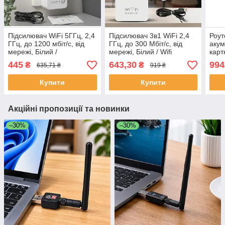
Підсилювач WiFi 5ГГц, 2,4
Підсилювач 3в1 WiFi 2,4
Роут
ГГц, до 1200 мбіт/с, від
ГГц, до 300 Мбіт/с, від
акум
мережі, Білий /
мережі, Білий / Wifi
карт
Маршрутизатор / Вай фай
репітер / Вай фай
LTE,
445
643,30
994
₴
₴
635,71 ₴
919 ₴
ретранслятор для дому /
ретранслятор для дому /
Моде
Wifi репітер
Маршрутизатор
порт
Купити
Купити
Акційні пропозиції та новинки
–30%
–30%