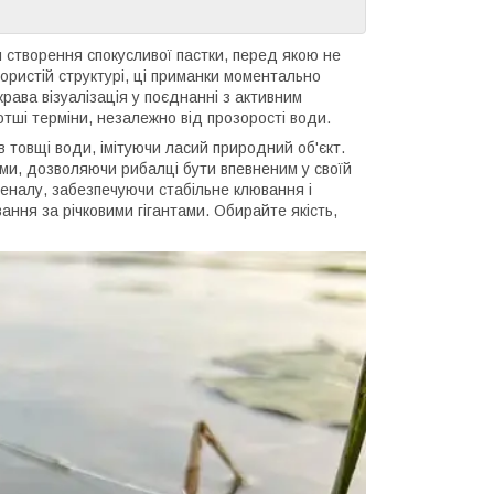
створення спокусливої пастки, перед якою не
пористій структурі, ці приманки моментально
рава візуалізація у поєднанні з активним
тші терміни, незалежно від прозорості води.
 товщі води, імітуючи ласий природний об'єкт.
ми, дозволяючи рибалці бути впевненим у своїй
еналу, забезпечуючи стабільне клювання і
ня за річковими гігантами. Обирайте якість,