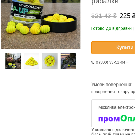
рибалки
225 
321,43 ₴
Готово до відправки
Купити
0 (800) 33-51-04
повернення товару п
У компанії підключені
будь-який товар не п