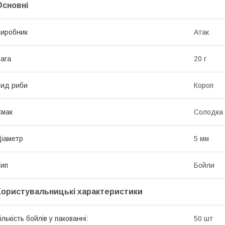
Основні
иробник
Атак
ага
20 г
ид риби
Короп
Смак
Солодка 
іаметр
5 мм
ип
Бойли
Користувальницькі характеристики
ількість бойлів у пакованні:
50 шт