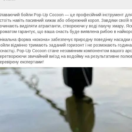
лаваючий бойли Pop-Up Cocoon — це професійний інструмент для 
стоїть навіть пасивний хижак або обережний короп. Завдяки своїй 
очинають виділяти атрактанти, створюючи у воді пахучу хмару. Яск
роматом гарантує, що ваша снасть буде виявлена рибою в найкоро
нікальна форма «кокона» забезпечує природну поведінку насадки в
ойли відмінно тримають заданий горизонт і не розмокають година
снастці. Pop-Up Cocoon стане незамінним компонентом вашого арс
еретворюючи звичайний виїзд на водойму на результативне полюван
еревірену експертами!