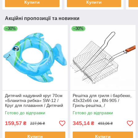
Купити
Купити
Акційні пропозиції та новинки
–30%
–30%
Дитячий надувний круг 70см
Решітка для гриля і барбекю,
«Блакитна рибка» SW-12 /
43x32x66 см , BN-905 /
Круг для плавання / Дитячий
Гриль-решітка, /
круг надувний
Універсальна решітка-гриль
Готово до відправки
Готово до відправки
159,57
345,14
₴
₴
227,96 ₴
493,06 ₴
Купити
Купити