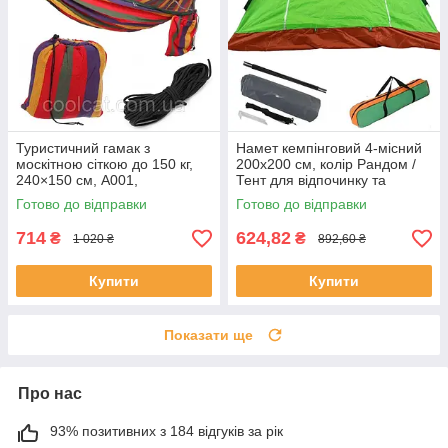
Туристичний гамак з
Намет кемпінговий 4-місний
москітною сіткою до 150 кг,
200х200 см, колір Рандом /
240×150 см, A001,
Тент для відпочинку та
Різнокольоровий / Гамак-
походів / Туристичний намет
Готово до відправки
Готово до відправки
спальний мішок
714
624,82
₴
₴
1 020 ₴
892,60 ₴
Купити
Купити
Показати ще
Про нас
93% позитивних з 184 відгуків за рік