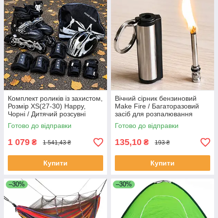
Комплект роликів із захистом,
Вічний сірник бензиновий
Розмір XS(27-30) Happy,
Make Fire / Багаторазовий
Чорні / Дитячий розсувні
засіб для розпалювання
ролики / Роликові ковзани
вогню / Нескінченний сірник
Готово до відправки
Готово до відправки
для дітей
брелок
1 079
135,10
₴
₴
1 541,43 ₴
193 ₴
Купити
Купити
–30%
–30%