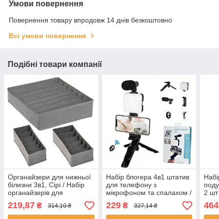
Умови повернення
Повернення товару впродовж 14 днів безкоштовно
Всі умови повернення
Подібні товари компанії
Органайзери для нижньої
Набір блогера 4в1 штатив
Набі
білизни 3в1, Сірі / Набір
для телефону з
поду
органайзерів для
мікрофоном та спалахом /
2 шт
зберігання одягу
Трипод для селфі та відео
поду
219,87
229
464
₴
₴
314,10 ₴
327,14 ₴
/ Тренога для телефону
авто
маш