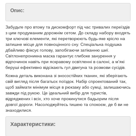
Опис:
Забудьте про втому та дискомфорт під час тривалих переїздів
з цим продуманим дорожнім сетом. До складу набору входять
три ключові елементи, які перетворюють будь-яке крісло на
затишне місце для повноцінного сну. Спеціальна подушка
дбайливо фіксує голову, запобігаючи затіканню шиї.
Світлонепроникна маска гарантує глибоке занурення у
відпочинок навіть при яскравому освітленні в салоні, а м'які
беруші ефективно відсікають гул двигуна та розмови сусідів.
Кожна деталь виконана зі зносостійких тканин, які зберігають
свій вигляд після багатьох поїздок. Набір спроектований так,
щоб займати мінімум місця в рюкзаку або сумці, залишаючись
завжди під рукою. Це ідеальний вибір для туристів,
відряджених і всіх, хто хоче прокинутися бадьорим після
довгої дороги. Насолоджуйтесь тишею та спокоєм, де б ви не
знаходилися.
Характеристики: