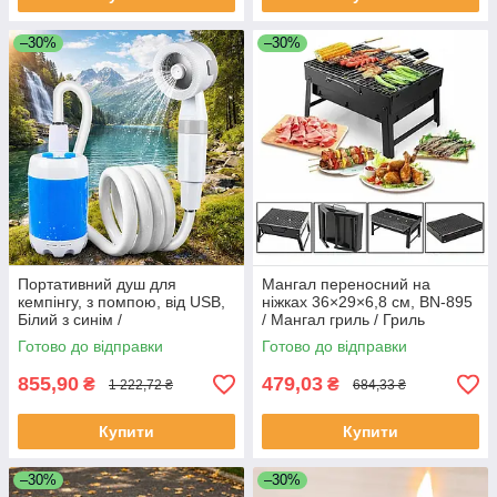
–30%
–30%
Портативний душ для
Мангал переносний на
кемпінгу, з помпою, від USB,
ніжках 36×29×6,8 см, BN-895
Білий з синім /
/ Мангал гриль / Гриль
Акумуляторний душ /
барбекю / Складаний BBQ
Готово до відправки
Готово до відправки
Туристичний душ на
гриль
акумуляторі / Похідний душ
855,90
479,03
₴
₴
1 222,72 ₴
684,33 ₴
Купити
Купити
–30%
–30%