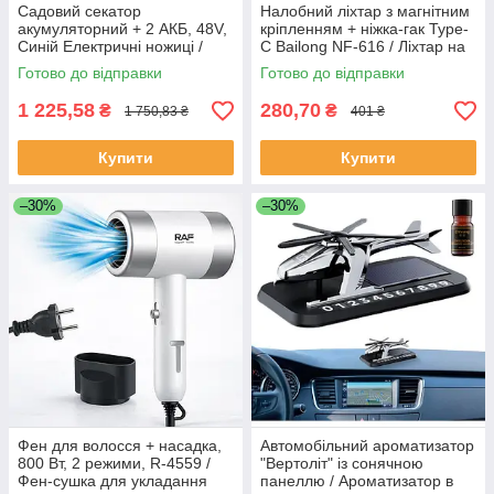
Садовий секатор
Налобний ліхтар з магнітним
акумуляторний + 2 АКБ, 48V,
кріпленням + ніжка-гак Type-
Синій Електричні ножиці /
C Bailong NF-616 / Ліхтар на
Секатор садовий / Секатор
голову / Акумуляторний
Готово до відправки
Готово до відправки
для обрізки гілок
налобний ліхтарик
1 225,58
280,70
₴
₴
1 750,83 ₴
401 ₴
Купити
Купити
–30%
–30%
Фен для волосся + насадка,
Автомобільний ароматизатор
800 Вт, 2 режими, R-4559 /
"Вертоліт" із сонячною
Фен-сушка для укладання
панеллю / Ароматизатор в