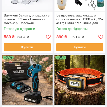
Вакуумні банки для масажу з
Бездротова машинка для
помпою, 32 шт / Баночний
стрижки тварин, 1200 мАг, 35-
масажер / Масажні
45Вт, Білий / Машинка для
антицелюлітні банки /
стрижки собак та котів / Набір
Готово до відправки
Готово до відправки
Медичні вакуумні банки
для грумінгу
589
890
₴
₴
841,43 ₴
1 271,43 ₴
Купити
Купити
–30%
–30%