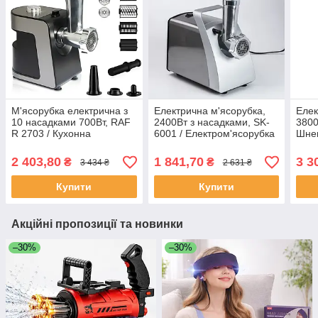
М'ясорубка електрична з
Електрична м'ясорубка,
Елек
10 насадками 700Вт, RAF
2400Вт з насадками, SK-
3800
R 2703 / Кухонна
6001 / Електром'ясорубка
Шне
електром'ясорубка /
/ Кухонна м'ясорубка
елек
Кухонна м'ясорубка
Кухо
2 403,80
1 841,70
3 3
₴
₴
3 434 ₴
2 631 ₴
Купити
Купити
Акційні пропозиції та новинки
–30%
–30%