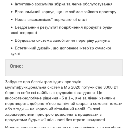
Інтуїтивно зрозуміла збірка та легке обслуговування
Ергономічний корпус, що не займає зайвого простору
Ножі з високоякісної нержавіючої сталі
Бездоганний результат подрібнення продуктів будь-
якої твердості
Вбудована система запобігання перегріву двигуна
Естетичний дизайн, що доповнює інтер'єр сучасної
кухні
Опис:
Забудьте про безліч громіздких приладів —
мультифункціональна система MS 2020 потужністю 3000 Вт
бере на себе всі найбільш трудомісткі завдання. Це
високотехнологічне рішення «5 в 1», яке за лічені хвилини
перетворить добірне м'ясо на ніжний фарш, а соковиті томати
або ягоди — на корисний вітамінний напій. Силові
характеристики пристрою дозволяють працювати з
продуктами будь-якої щільності без втрати швидкості.
Модель спроєктована з акцентом на довговічність та комфорт