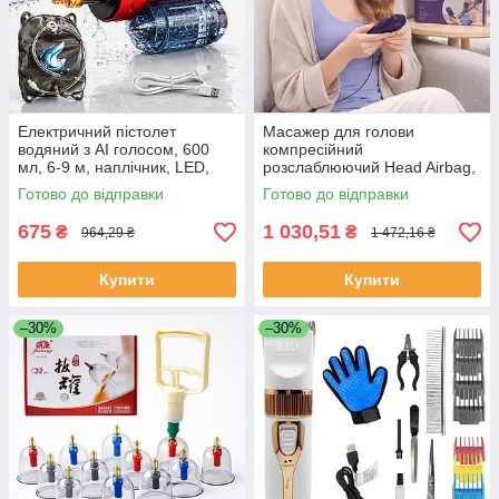
Електричний пістолет
Масажер для голови
водяний з AI голосом, 600
компресійний
мл, 6-9 м, наплічник, LED,
розслаблюючий Head Airbag,
Червоний / Водний бластер
Фіолетовий / Електричний
Готово до відправки
Готово до відправки
автоматичний
масажер від головного болю
675
1 030,51
₴
₴
964,29 ₴
1 472,16 ₴
Купити
Купити
–30%
–30%