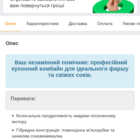
Опис
Характеристики
Доставка
Оплата
Умови п
Опис
Ваш незамінний помічник: професійний
кухонний комбайн для ідеального фаршу
та свіжих соків.
Переваги:
Колосальна продуктивність завдяки посиленому
мотору
Гібридна конструкція: повноцінна м'ясорубка та
шнекова соковижималка