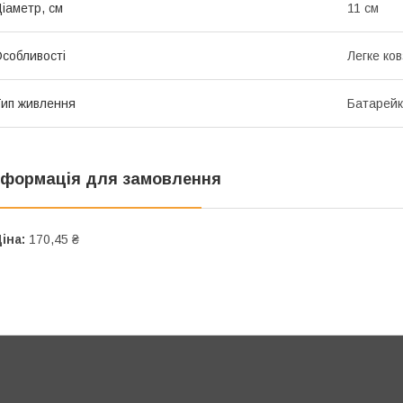
іаметр, см
11 см
собливості
Легке ков
ип живлення
Батарей
нформація для замовлення
іна:
170,45 ₴