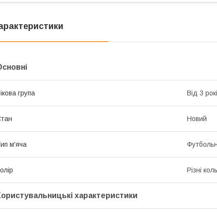
арактеристики
Основні
ікова група
Від 3 рок
Стан
Новий
ип м'яча
Футболь
олір
Різні кол
Користувальницькі характеристики