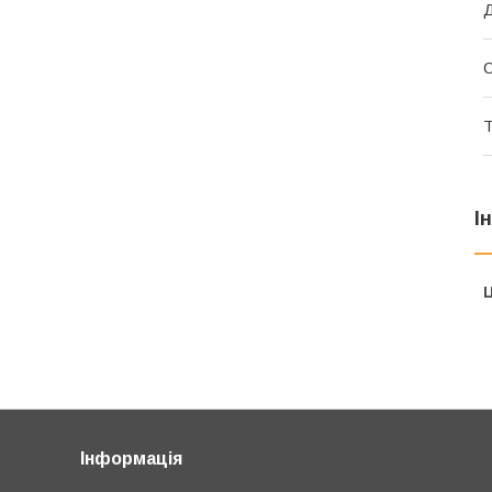
Д
О
Т
І
Ц
Інформація