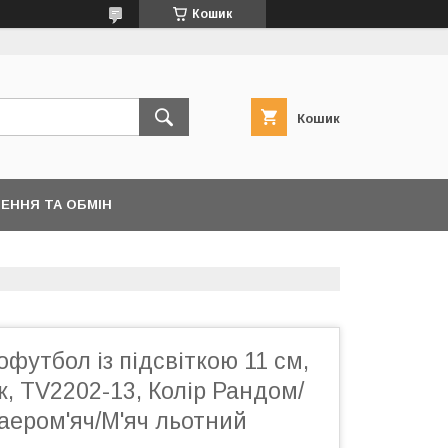
Кошик
Кошик
ЕННЯ ТА ОБМІН
футбол із підсвіткою 11 см,
к, TV2202-13, Колір Рандом/
аером'яч/М'яч льотний