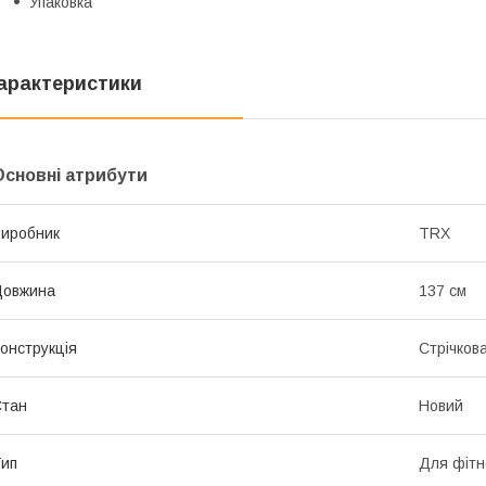
Упаковка
арактеристики
Основні атрибути
иробник
TRX
Довжина
137 см
онструкція
Стрічков
Стан
Новий
ип
Для фітн