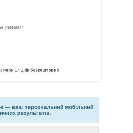
од:
234586692
ротягом 14 днів
безкоштовно
ні — ваш персональний мобільний
ичних результатів.