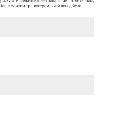
три. Стати сильнішим, витривалішим і атлетичним,
тіло є єдиним тренажером, який вам дійсно