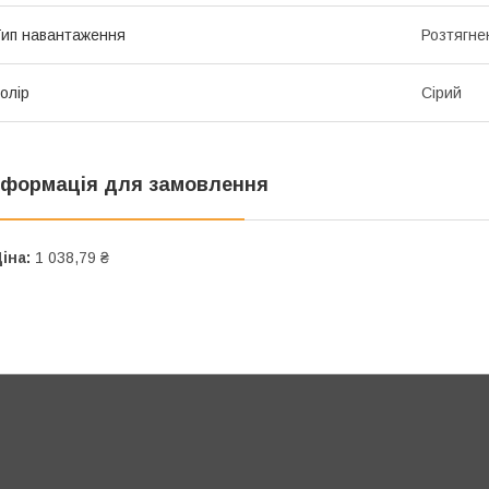
ип навантаження
Розтягне
олір
Сірий
нформація для замовлення
іна:
1 038,79 ₴