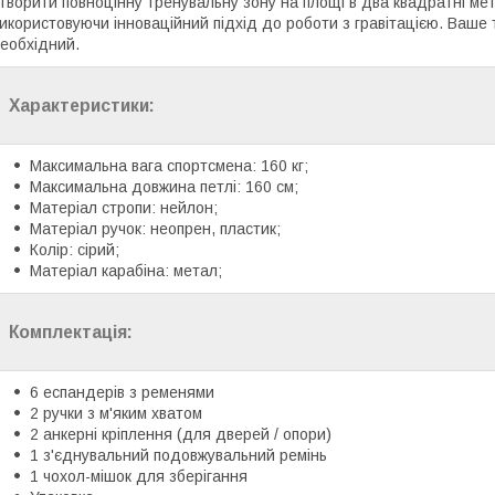
творити повноцінну тренувальну зону на площі в два квадратні ме
икористовуючи інноваційний підхід до роботи з гравітацією. Ваше 
еобхідний.
Характеристики:
Максимальна вага спортсмена: 160 кг;
Максимальна довжина петлі: 160 см;
Матеріал стропи: нейлон;
Матеріал ручок: неопрен, пластик;
Колір: сірий;
Матеріал карабіна: метал;
Комплектація:
6 еспандерів з ременями
2 ручки з м'яким хватом
2 анкерні кріплення (для дверей / опори)
1 з'єднувальний подовжувальний ремінь
1 чохол-мішок для зберігання