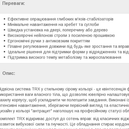
Переваги:
Ефективне опрацювання глибоких м'язів-стабілізаторів
Мінімальне навантаження на хребет та суглоби
Швидка установка на двері, поперечину або дерево
Високопрочні нейлонові стропи з посиленою прошивкою
Ергономічні ручки з антиковзким покриттям
Плавне регулювання довжини під будь-яке зростання та вправ
Ідеальне рішення для підтримки форми у відрядженнях та від
Підтримка високого темпу метаболізму та жироспалювання
Опис:
ідвісна система TRX у стильному сірому кольорі - це квінтесенція 
икористання ваги власного тіла, що дозволяє ювелірно налаштовува
ахилу корпусу, щоб ускладнити чи полегшити завдання. Виконані із
нтенсивні навантаження, зберігаючи первісний вигляд та еластичніс
изайн у кольорі "антрацит" наголошує на професійному статусі об
омплект TRX відкриває доступ до сотень вправ: від класичних відж
озвиток вибухової сили та гнучкості. Це обладнання стирає корд