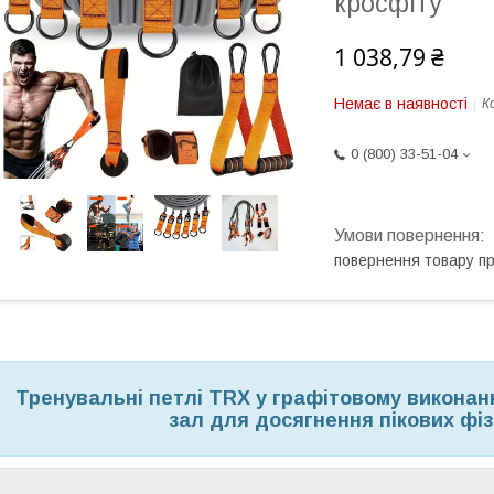
кросфіту
1 038,79 ₴
Немає в наявності
К
0 (800) 33-51-04
повернення товару п
Тренувальні петлі TRX у графітовому виконан
зал для досягнення пікових фіз