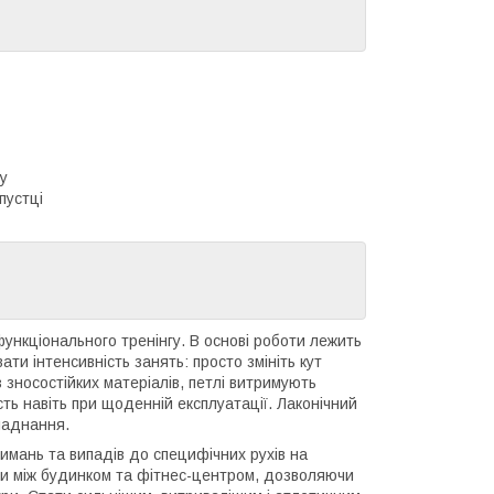
у
пустці
функціонального тренінгу. В основі роботи лежить
ти інтенсивність занять: просто змініть кут
 зносостійких матеріалів, петлі витримують
ть навіть при щоденній експлуатації. Лаконічний
ладнання.
имань та випадів до специфічних рухів на
они між будинком та фітнес-центром, дозволяючи