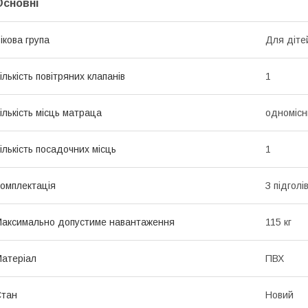
Основні
ікова група
Для діте
ількість повітряних клапанів
1
ількість місць матраца
одномісн
ількість посадочних місць
1
омплектація
З підголі
аксимально допустиме навантаження
115 кг
атеріал
ПВХ
Стан
Новий