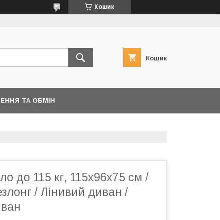
Кошик
Кошик
ЕННЯ ТА ОБМІН
ло до 115 кг, 115х96x75 см /
лонг / Лінивий диван /
иван