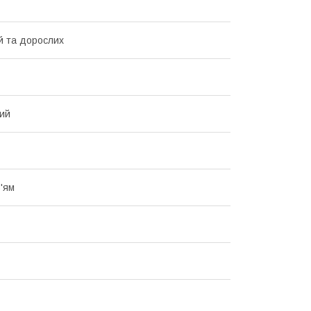
й та дорослих
ий
в'ям