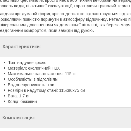
аласливих фестивалях просто неба або тихими вечорами на веранді
рапель води, ні активної експлуатації, гарантуючи тривалий термін
авдяки продуманій формі, крісло делікатно підлаштовується під кон
озволяючи повністю поринути в атмосферу відпочинку. Ретельно п
ніверсальним доповненням як домашньої вітальні, так берега моря
ездоганним комфортом, який завжди під рукою.
Характеристики:
Тип: надувне крісло
Матеріал: екологічний ПВХ
Максимальне навантаження: 115 кг
Особливість: з підголів'ям
Водонепроникність: так
Розміри в надутому стані: 115х96x75 см
Вага: 1.7 кг
Колір: бежевий
Комплектація: