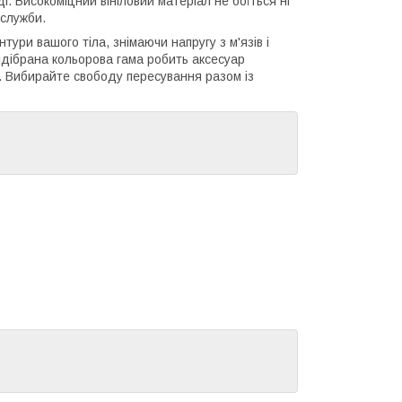
. Високоміцний вініловий матеріал не боїться ні
 служби.
тури вашого тіла, знімаючи напругу з м'язів і
ідібрана кольорова гама робить аксесуар
. Вибирайте свободу пересування разом із