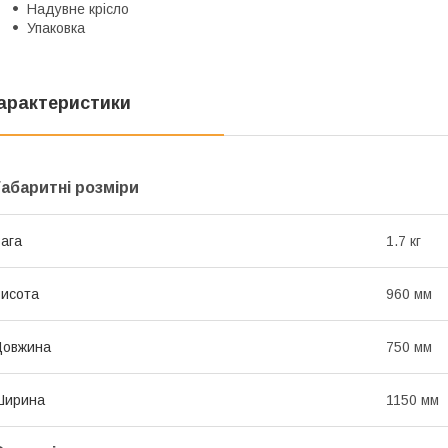
Надувне крісло
Упаковка
арактеристики
Габаритні розміри
ага
1.7 кг
исота
960 мм
Довжина
750 мм
Ширина
1150 мм