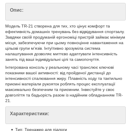
Опис:
Модель TR-21 створена для тих, хто цінує комфорт та
ефективність домашніх тренувань без відвідування спортзалу.
Завдяки своїй продуманій ергономіці пристрій займає мінімум
місця, забезпечуючи при цьому повноцінне навантаження на
цільові групи м'язів. Інтуїтивно зрозуміла система
налаштування дозволяє миттєво адаптувати інтенсивність
занять під ваші індивідуальні цілі та самопочуття.
Інтегрована консоль у реальному часі транслює ключові
показники вашої активності: від пройденої дистанції до
інтенсивності спалювання жиру. Плавність ходу та тактильно
приємні матеріали рукояток роблять процес експлуатації
максимально безпечним та приємним. Інвестуйте у своє
довголіття та бадьорість разом із надійним обладнанням TR-
21.
Характеристики:
Тип: Тренажер для підлоги