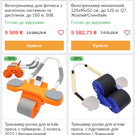
Велотренажер для фітнеса з
Велотренажер механічний,
магнітною системою та
120х95х52 см, до 120 кг, Q7,
дисплеєм, до 150 кг, 508,
Жовтий/Спинбайк
Синій / Спінбайк /
механічний/Велотренажер
Готово до відправки
Готово до відправки
Велотренажер для дому
домашній/Фітнес-велосипед
9 509
5 582,73
₴
₴
13 584,29 ₴
7 975,33 ₴
Купити
Купити
–30%
–30%
Тренажер-ролик для м'язів
Тренажер-ролик для м'язів
преса з таймером, 2 колеса,
преса, з підставкою для
2022 / Автоматичний
телефону / Домашній