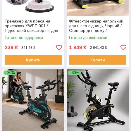
Тренажер для преса на
Фітнес-тренажер напольний
присосках YWFZ-001 /
для ніг та сідниць, Чорний /
Підлоговий фіксатор ніг для
Степпер для дому /
фітнесу
Кардіотренажер /
Готово до відправки
Готово до відправки
Міністеппер / Тренажер для
схуднення
239
1 849
₴
₴
341,43 ₴
2 641,43 ₴
Купити
Купити
–30%
–30%