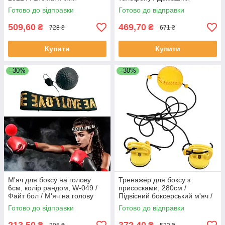
тренажер колесо / Колесо
тренажер для розвитку м'язів
Готово до відправки
Готово до відправки
для преса
живота
509,60
469,70
₴
₴
728 ₴
671 ₴
Купити
Купити
–30%
–30%
М'яч для боксу на голову
Тренажер для боксу з
6см, колір рандом, W-049 /
присосками, 280см /
Файт бол / М'яч на голову
Підвісний боксерський м'яч /
для боксу
Швидкісний м'яч для боксу
Готово до відправки
Готово до відправки