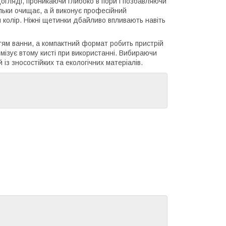
гляді, проникаючи глибоко в пори і позбавляючи
тільки очищає, а й виконує професійний
 колір. Ніжні щетинки дбайливо впливають навіть
ям ванни, а компактний формат робить пристрій
ізує втому кисті при використанні. Вибираючи
 із зносостійких та екологічних матеріалів.