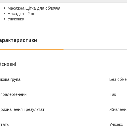
Масажна щітка для обличчя
Насадка - 2 шт
Упаковка
арактеристики
Основні
ікова група
Без обме
іпоалергенний
Так
ризначення і результат
Живленн
тать
Унісекс