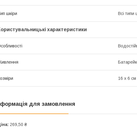
ип шкіри
Всі типи 
Користувальницькі характеристики
собливості
Водостій
Живлення
Батарей
озміри
16 х 6 см
нформація для замовлення
іна:
269,50 ₴