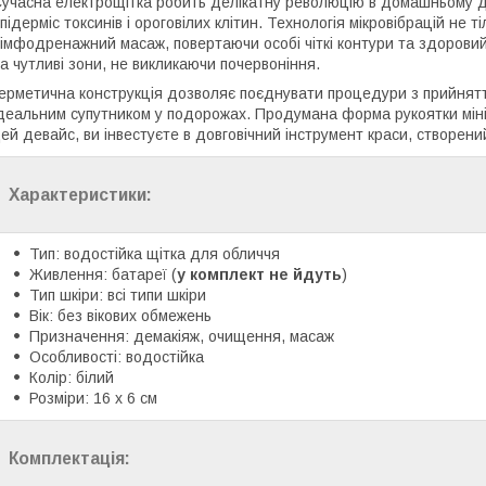
учасна електрощітка робить делікатну революцію в домашньому до
підерміс токсинів і ороговілих клітин. Технологія мікровібрацій не 
імфодренажний масаж, повертаючи особі чіткі контури та здоровий
а чутливі зони, не викликаючи почервоніння.
ерметична конструкція дозволяє поєднувати процедури з прийнятт
деальним супутником у подорожах. Продумана форма рукоятки мінім
ей девайс, ви інвестуєте в довговічний інструмент краси, створений
Характеристики:
Тип: водостійка щітка для обличчя
Живлення: батареї (
у комплект не йдуть
)
Тип шкіри: всі типи шкіри
Вік: без вікових обмежень
Призначення: демакіяж, очищення, масаж
Особливості: водостійка
Колір: білий
Розміри: 16 х 6 см
Комплектація: