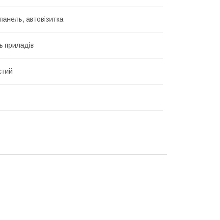
панель, автовізитка
ь приладів
стий