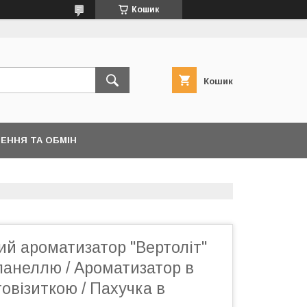
Кошик
Кошик
ЕННЯ ТА ОБМІН
й ароматизатор "Вертоліт"
панеллю / Ароматизатор в
овізиткою / Пахучка в