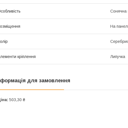
собливість
Сонячна 
озміщення
На панел
олір
Серебри
лементи кріплення
Липучка
нформація для замовлення
іна:
503,30 ₴