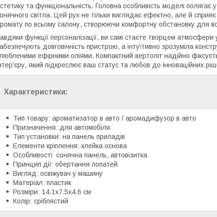
стетику та функціональність. Головна особливість моделі полягає 
онячного світла. Цей рух не тільки виглядає ефектно, але й спри
ромату по всьому салону, створюючи комфортну обстановку для во
авдяки функції персоналізації, ви самі стаєте творцем атмосфери у
абезпечують довговічність пристрою, а інтуїтивно зрозуміла конст
любленими ефірними оліями. Компактний вертоліт надійно фіксує
нтер'єру, який підкреслює ваш статус та любов до інноваційних ріш
Характеристики:
Тип товару: ароматизатор в авто / аромадифузор в авто
Призначення: для автомобіля
Тип установки: на панель приладів
Елементи кріплення: клейка основа
Особливості: сонячна панель, автовізитка
Принцип дії: обертання лопатей
Вигляд: освіжувач у машину
Матеріал: пластик
Розміри: 14.1х7.5х4.6 см
Колір: сріблястий