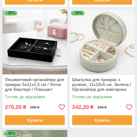
–30%
–30%
Оксамитовий органайзер для
Шкатулка для прикрас з
прикрас 5x11x2,5 см / Лоток
ручкою, 11x10x5 см, Зелена /
для біжутерії / Планшет
Органайзер для ювелірних
ювелірний / Підставка з
виробів / Міні органайзер для
Готово до відправки
Готово до відправки
канавками для каблучок
біжутерії
270,20
242,20
₴
₴
386 ₴
346 ₴
Купити
Купити
–30%