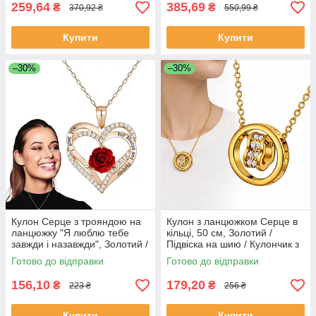
Шкатулка
259,64
385,69
₴
₴
370,92 ₴
550,99 ₴
Купити
Купити
–30%
–30%
Кулон Серце з трояндою на
Кулон з ланцюжком Серце в
ланцюжку "Я люблю тебе
кільці, 50 см, Золотий /
завжди і назавжди", Золотий /
Підвіска на шию / Кулончик з
Підвіска на шию / Кулон
серцем / Ланцюжок з
Готово до відправки
Готово до відправки
серця
кулончиком
156,10
179,20
₴
₴
223 ₴
256 ₴
Купити
Купити