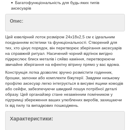
Багатофункціональність для будь-яких типів
аксесуарів
Опис:
Цей ювелірний лоток розміром 24x18x2,5 см є ідеальним
поєднанням естетики та функціональності. Створений для
тих, хто цінує порядок, він перетворює зберігання аксесуарів
на справжній ритуал. Насичений чорний відтінок вигідно
підкреслює блиск металів і сяйво каміння, перетворюючи
звичайне зберігання на ефектну вітрину прямо у вас вдома.
Конструкція лотка дозволяє зручно розмістити годинник,
брошки, запонки або комплекти біжутерії. Завдяки низькому
профілю аксесуар легко інтегрується в висувні ящики комодів
або сейфи, забезпечуючи швидкий пошук потрібної деталі
образу. Цей органайзер стане незамінним помічником у
підтримці збереження ваших улюблених виробів, захищаючи
їх від пилу та випадкових пошкоджень.
Характеристики: