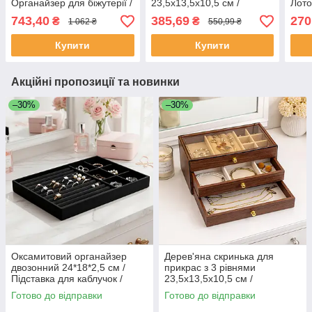
Органайзер для біжутерії /
23,5х13,5х10,5 см /
Лото
Шкатулка ювелірна
Органайзер для біжутерії /
План
743,40
385,69
270
₴
₴
1 062 ₴
550,99 ₴
Кейс для ювелірних
Підс
виробів / Шкатулка
кабл
Купити
Купити
Акційні пропозиції та новинки
–30%
–30%
Оксамитовий органайзер
Дерев'яна скринька для
двозонний 24*18*2,5 см /
прикрас з 3 рівнями
Підставка для каблучок /
23,5х13,5х10,5 см /
Лоток для біжутерії / Планшет
Органайзер для біжутерії /
Готово до відправки
Готово до відправки
ювелірний
Кейс для ювелірних виробів /