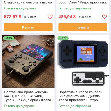
Стаціонарна консоль з двома
3000, Синя / Ретро приставка
геймпадами та пістолетом
/ Портативна ігрова консоль
Готово до відправки
Готово до відправки
572,57
486,94
₴
₴
817,96 ₴
695,63 ₴
Купити
Купити
–30%
–30%
Портативна ігрова консоль
Портативна ігрова консоль
64GB, IPS 3.5" 640x480,
S8 з джойстиком / Дитяча
Type-C, R36S, Чорна / Ігрова
ігрова приставка / Ретро
приставка
консоль для ігор
Готово до відправки
Готово до відправки