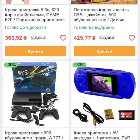
Ігрова приставка 8 біт, 620
Портативна ігрова консоль
ігор з джойстиками, GAME
G5S + джойстик, 500
620 / Портативна приставка з
вбудованих ігор / Дитяча
джойстиками
ігрова приставка до
Готово до відправки
Готово до відправки
телевізора
363,92
415,77
₴
₴
519,89 ₴
593,96 ₴
Купити
Купити
–30%
–30%
Ігрова приставка з 999
Ігрова приставка з AV
вбудованими іграми, А 777 /
виходом + 1 картридж, PVP