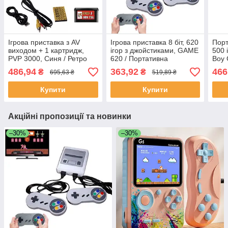
Ігрова приставка з AV
Ігрова приставка 8 біт, 620
Порт
виходом + 1 картридж,
ігор з джойстиками, GAME
500 
PVP 3000, Синя / Ретро
620 / Портативна
Boy 
приставка / Портативна
приставка з джойстиками
прис
486,94
363,92
466
₴
₴
695,63 ₴
519,89 ₴
ігрова консоль
прис
Купити
Купити
Акційні пропозиції та новинки
–30%
–30%