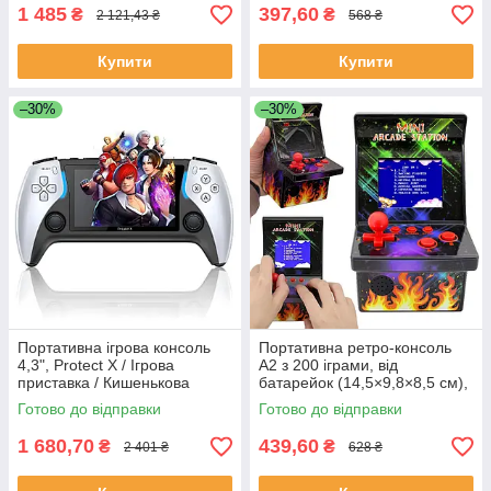
1 485
397,60
₴
₴
2 121,43 ₴
568 ₴
Купити
Купити
–30%
–30%
Портативна ігрова консоль
Портативна ретро-консоль
4,3", Protect X / Ігрова
A2 з 200 іграми, від
приставка / Кишенькова
батарейок (14,5×9,8×8,5 см),
ігрова приставка з екраном
Чорна
Готово до відправки
Готово до відправки
1 680,70
439,60
₴
₴
2 401 ₴
628 ₴