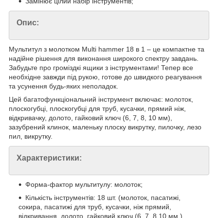
Замінює цілий набір інструментів;
Опис:
Мультитул з молотком Multi hammer 18 в 1 – це компактне та
надійне рішення для виконання широкого спектру завдань.
Забудьте про громіздкі ящики з інструментами! Тепер все
необхідне завжди під рукою, готове до швидкого реагування
та усунення будь-яких неполадок.
Цей багатофункціональний інструмент включає: молоток,
плоскогубці, плоскогубці для труб, кусачки, прямий ніж,
відкривачку, долото, гайковий ключ (6, 7, 8, 10 мм),
зазубрений клинок, маленьку плоску викрутку, пилочку, лезо
пил, викрутку.
Характеристики:
Форма-фактор мультитулу: молоток;
Кількість інструментів: 18 шт. (молоток, пасатижі,
сокира, пасатижі для труб, кусачки, ніж прямий,
відкривання, долото, гайковий ключ (6, 7, 8,10 мм.),