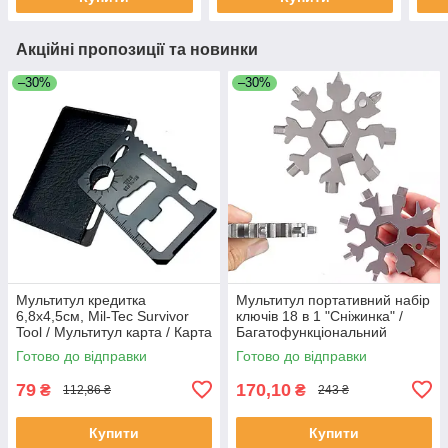
Акційні пропозиції та новинки
–30%
–30%
Мультитул кредитка
Мультитул портативний набір
6,8х4,5см, Mil-Tec Survivor
ключів 18 в 1 "Сніжинка" /
Tool / Мультитул карта / Карта
Багатофункціональний
виживання
гайковий ключ / Викрутка,
Готово до відправки
Готово до відправки
шестигранник
79
170,10
₴
₴
112,86 ₴
243 ₴
Купити
Купити