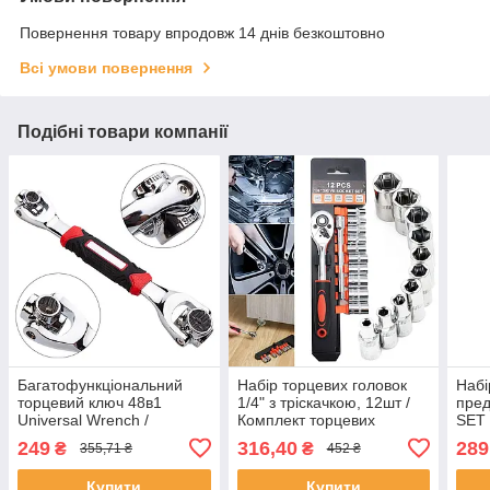
Повернення товару впродовж 14 днів безкоштовно
Всі умови повернення
Подібні товари компанії
Багатофункціональний
Набір торцевих головок
Набі
торцевий ключ 48в1
1/4" з тріскачкою, 12шт /
пред
Universal Wrench /
Комплект торцевих
SET 
Універсальний накидний
головок для ремонту авто
інст
249
316,40
289
₴
₴
355,71 ₴
452 ₴
ключ
ремо
ключ
Купити
Купити