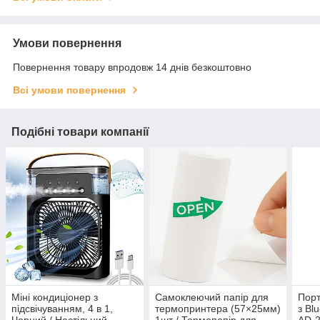
Умови повернення
Повернення товару впродовж 14 днів безкоштовно
Всі умови повернення
Подібні товари компанії
Міні кондиціонер з
Самоклеючий папір для
Порт
підсвічуванням, 4 в 1,
термопринтера (57×25мм)
з Bl
Чорний / Настільний
1шт / Термопапір для
AD-2