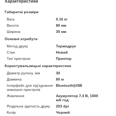
Характеристики
Габаритні розміри
Вага
0.16 кг
Висота
80 мм
Ширина
35 мм
Основні атрибути
Метод друку
Термодрук
Стан
Новий
Тип пристрою
Принтер
Користувальницькі характеристики
Діаметр рулону, мм
30
Довжина:
80 м
Інтерфейс для під'єднання
Bluetooth|USB
зовнішніх пристроїв
Живлення
Акумулятор 7,4 В, 1000
мА·год
Роздільна здатність друку
203 dpi
Колір
Чорний