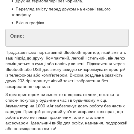
Друк на термопапері без чорнила.
Перегляд вмісту перед друком на екрані вашого
телефону.
Якісна графіка.
Опис:
Представляємо портативний Bluetooth-принтер, який змінить
ваш підхід до друку! Компактний, легкий і стильний, він легко
поміщається в сумці або навіть у кишені. Підключення через
Bluetooth або USB дає змогу швидко синхронізувати пристрій
із телефоном або комп'ютером. Висока роздільна здатність
друку 203 dpi гарантує чіткий текст і зображення без
використання чорнила.
З цим принтером ви зможете створювати чеки, нотатки та
списки покупок у будь-який час і в будь-якому місці.
Акумулятор на 1000 мАг забезпечує довгу роботу без частих
зарядок. Пристрій доступний у п'яти яскравих кольорах, що
робить його не тільки практичним, але й стильним
аксесуаром. Ідеальний вибір для офісу, навчання, подорожей
або повсякденного життя!