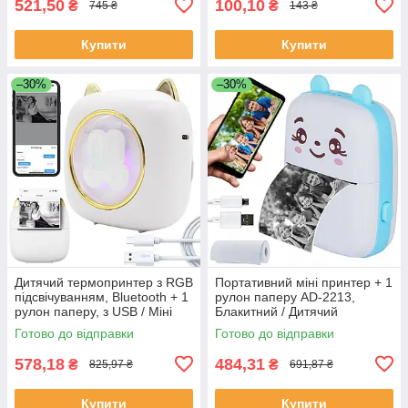
521,50
100,10
₴
₴
745 ₴
143 ₴
Купити
Купити
–30%
–30%
Дитячий термопринтер з RGB
Портативний міні принтер + 1
підсвічуванням, Bluetooth + 1
рулон паперу AD-2213,
рулон паперу, з USB / Міні
Блакитний / Дитячий
принтер / Принтер для
маленький принтер /
Готово до відправки
Готово до відправки
телефону
Принтер для телефону
578,18
484,31
₴
₴
825,97 ₴
691,87 ₴
Купити
Купити