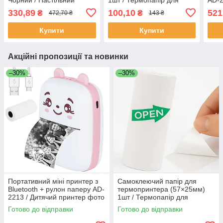
вентилятор / Портативний
наклейок / Папір для міні
прин
330,89
100,10
521
₴
₴
472,70 ₴
143 ₴
кондиціонер
принтера
для
Купити
Купити
Акційні пропозиції та новинки
–30%
–30%
Портативний міні принтер з
Самоклеючий папір для
Bluetooth + рулон паперу AD-
термопринтера (57×25мм)
2213 / Дитячий принтер фото
1шт / Термопапір для
/ Принтер для телефону
наклейок / Папір для міні
Готово до відправки
Готово до відправки
принтера