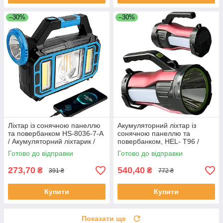
–30%
–30%
Ліхтар із сонячною панеллю
Акумуляторний ліхтар із
та повербанком HS-8036-7-A
сонячною панеллю та
/ Акумуляторний ліхтарик /
повербанком, HEL- T96 /
Кемпінговий ліхтар
Переносний ліхтар для
Готово до відправки
Готово до відправки
кемпінгу
273,70
540,40
₴
₴
391 ₴
772 ₴
Купити
Купити
Показати ще