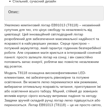
Стильний, сучасний дизайн
Опис:
Уявляємо кемпінговий ліхтар EB91013 (T8118) – незамінний
супутник для тих, хто цінує свободу та незалежність від
цивілізації. Цей інноваційний світлодіодний ліхтар
розроблений для забезпечення максимальної надійності та
яскравості в найсуворіших умовах. Серце пристрою –
потужний акумулятор, який гарантує годинник безперебійної
роботи. Але справжня магія криється в інтегрованій сонячній
панелі: просто залиште ліхтар на сонці, і він самостійно
поповнить запас енергії, роблячи вас повністю незалежним
від розеток.
Модель T8118 оснащена високоефективними LED-
елементами, які забезпечують рівномірне та потужне
освітлення. Ви можете легко перемикатися між режимами,
вибираючи оптимальну яскравість читання, приготування їжі
або освітлення всього табору. Міцний, стійкий до зовнішніх
впливів корпус сірого кольору витримає падіння та негоду.
Завдяки зручній складній ручці ліхтар легко підвішується або
переноситься. Ліхтар EB91013 (T8118) – це не просто світло,