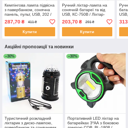
Кемпінгова лампа підвісна
Ручний ліхтар-лампа на
Ручн
з павербанком, сонячна
сонячній батареї та від
бата
панель, пульт, USB, 202 /
USB, КС-750В / Ліхтар-
USB,
Акумуляторний ліхтар
прожектор / Кемпінговий
Кемп
287,70
203,70
313
₴
₴
411 ₴
291 ₴
світильник
ліхтарик
аку
Купити
Купити
Акційні пропозиції та новинки
–30%
–30%
Туристичний розкладний
Портативний LED ліхтар на
ліхтарик з диско-лампою,
батарейках 3*АА з боковою
повербанком та сонячними
лампою COB, BL-1808 /