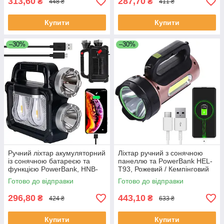
313,60
287,70
₴
₴
448 ₴
411 ₴
Купити
Купити
–30%
–30%
Ручний ліхтар акумуляторний
Ліхтар ручний з сонячною
із сонячною батареєю та
панеллю та PowerBank HEL-
функцією PowerBank, HNB-
T93, Рожевий / Кемпінговий
7718-2W / Світлодіодний
переносний ліхтар на
Готово до відправки
Готово до відправки
ліхтар-лампа
акумуляторі
296,80
443,10
₴
₴
424 ₴
633 ₴
Купити
Купити