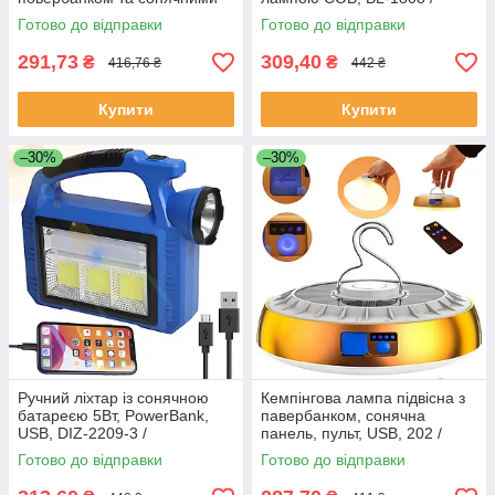
панелями SX-6808T, Чорний
Туристичний ліхтар-
Готово до відправки
Готово до відправки
/ Ручним ліхтарик
прожектор
291,73
309,40
₴
₴
416,76 ₴
442 ₴
Купити
Купити
–30%
–30%
Ручний ліхтар із сонячною
Кемпінгова лампа підвісна з
батареєю 5Вт, PowerBank,
павербанком, сонячна
USB, DIZ-2209-3 /
панель, пульт, USB, 202 /
Кемпінговий ліхтар
Акумуляторний ліхтар
Готово до відправки
Готово до відправки
акумуляторний
світильник