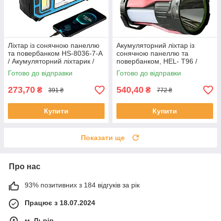
Ліхтар із сонячною панеллю
Акумуляторний ліхтар із
та повербанком HS-8036-7-A
сонячною панеллю та
/ Акумуляторний ліхтарик /
повербанком, HEL- T96 /
Кемпінговий ліхтар
Переносний ліхтар для
Готово до відправки
Готово до відправки
кемпінгу
273,70
540,40
₴
₴
391 ₴
772 ₴
Купити
Купити
Показати ще
Про нас
93% позитивних з 184 відгуків за рік
Працює з 18.07.2024
м. Львів