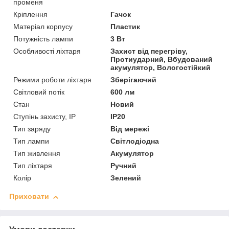
променя
Кріплення
Гачок
Матеріал корпусу
Пластик
Потужність лампи
3 Вт
Особливості ліхтаря
Захист від перегріву,
Протиударний, Вбудований
акумулятор, Вологостійкий
Режими роботи ліхтаря
Зберігаючий
Світловий потік
600 лм
Стан
Новий
Ступінь захисту, IP
IP20
Тип заряду
Від мережі
Тип лампи
Світлодіодна
Тип живлення
Акумулятор
Тип ліхтаря
Ручний
Колір
Зелений
Приховати