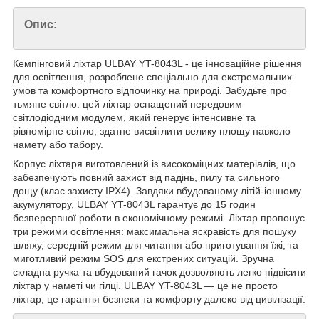
Опис:
Кемпінговий ліхтар ULBAY YT-8043L - це інноваційне рішення
для освітлення, розроблене спеціально для екстремальних
умов та комфортного відпочинку на природі. Забудьте про
тьмяне світло: цей ліхтар оснащений передовим
світлодіодним модулем, який генерує інтенсивне та
рівномірне світло, здатне висвітлити велику площу навколо
намету або табору.
Корпус ліхтаря виготовлений із високоміцних матеріалів, що
забезпечують повний захист від падінь, пилу та сильного
дощу (клас захисту IPX4). Завдяки вбудованому літій-іонному
акумулятору, ULBAY YT-8043L гарантує до 15 годин
безперервної роботи в економічному режимі. Ліхтар пропонує
три режими освітлення: максимальна яскравість для пошуку
шляху, середній режим для читання або приготування їжі, та
миготливий режим SOS для екстрених ситуацій. Зручна
складна ручка та вбудований гачок дозволяють легко підвісити
ліхтар у наметі чи гілці. ULBAY YT-8043L — це не просто
ліхтар, це гарантія безпеки та комфорту далеко від цивілізації.