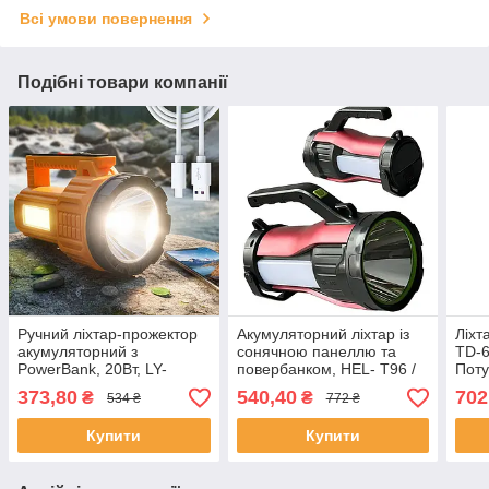
Всі умови повернення
Подібні товари компанії
Ручний ліхтар-прожектор
Акумуляторний ліхтар із
Ліхт
акумуляторний з
сонячною панеллю та
TD-6
PowerBank, 20Вт, LY-
повербанком, HEL- T96 /
Поту
2702T / Переносний
Переносний ліхтар для
ліхт
373,80
540,40
702
₴
₴
534 ₴
772 ₴
ліхтар для кемпінгу /
кемпінгу
Ліхтар на сонячній батареї
Купити
Купити