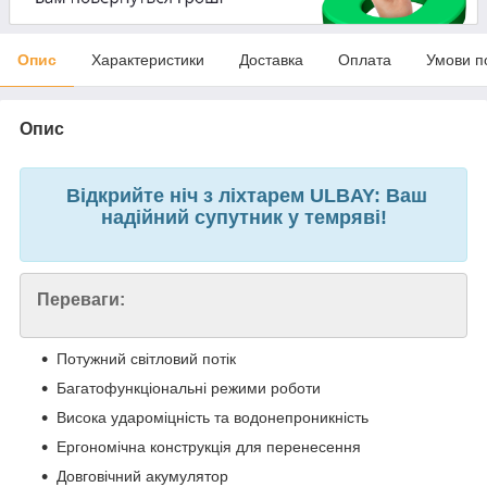
Опис
Характеристики
Доставка
Оплата
Умови п
Опис
Відкрийте ніч з ліхтарем ULBAY: Ваш
надійний супутник у темряві!
Переваги:
Потужний світловий потік
Багатофункціональні режими роботи
Висока удароміцність та водонепроникність
Ергономічна конструкція для перенесення
Довговічний акумулятор