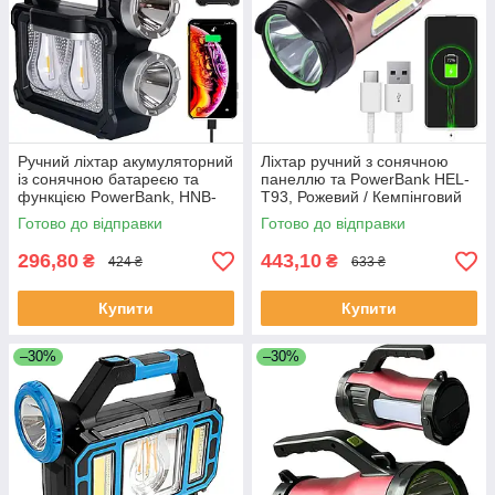
Ручний ліхтар акумуляторний
Ліхтар ручний з сонячною
із сонячною батареєю та
панеллю та PowerBank HEL-
функцією PowerBank, HNB-
T93, Рожевий / Кемпінговий
7718-2W / Світлодіодний
переносний ліхтар на
Готово до відправки
Готово до відправки
ліхтар-лампа
акумуляторі
296,80
443,10
₴
₴
424 ₴
633 ₴
Купити
Купити
–30%
–30%