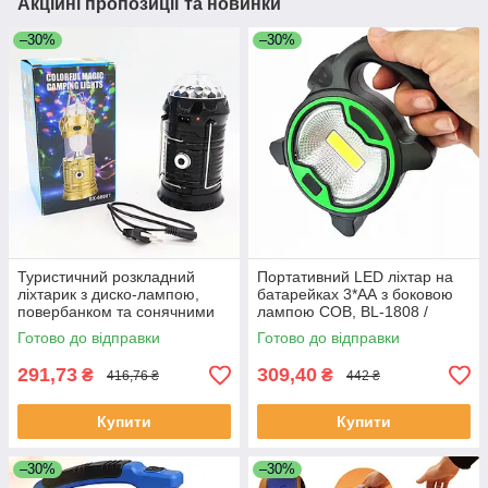
Акційні пропозиції та новинки
–30%
–30%
Туристичний розкладний
Портативний LED ліхтар на
ліхтарик з диско-лампою,
батарейках 3*АА з боковою
повербанком та сонячними
лампою COB, BL-1808 /
панелями SX-6808T, Чорний
Туристичний ліхтар-
Готово до відправки
Готово до відправки
/ Ручним ліхтарик
прожектор
291,73
309,40
₴
₴
416,76 ₴
442 ₴
Купити
Купити
–30%
–30%