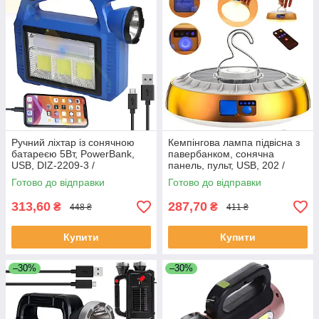
Ручний ліхтар із сонячною
Кемпінгова лампа підвісна з
батареєю 5Вт, PowerBank,
павербанком, сонячна
USB, DIZ-2209-3 /
панель, пульт, USB, 202 /
Кемпінговий ліхтар
Акумуляторний ліхтар
Готово до відправки
Готово до відправки
акумуляторний
світильник
313,60
287,70
₴
₴
448 ₴
411 ₴
Купити
Купити
–30%
–30%