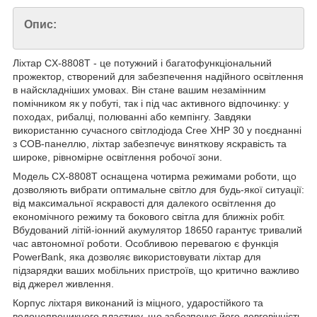
Опис:
Ліхтар CX-8808T - це потужний і багатофункціональний
прожектор, створений для забезпечення надійного освітлення
в найскладніших умовах. Він стане вашим незамінним
помічником як у побуті, так і під час активного відпочинку: у
походах, рибалці, полюванні або кемпінгу. Завдяки
використанню сучасного світлодіода Cree XHP 30 у поєднанні
з COB-панеллю, ліхтар забезпечує виняткову яскравість та
широке, рівномірне освітлення робочої зони.
Модель CX-8808T оснащена чотирма режимами роботи, що
дозволяють вибрати оптимальне світло для будь-якої ситуації:
від максимальної яскравості для далекого освітлення до
економічного режиму та бокового світла для ближніх робіт.
Вбудований літій-іонний акумулятор 18650 гарантує тривалий
час автономної роботи. Особливою перевагою є функція
PowerBank, яка дозволяє використовувати ліхтар для
підзарядки ваших мобільних пристроїв, що критично важливо
від джерел живлення.
Корпус ліхтаря виконаний із міцного, ударостійкого та
водонепроникного пластику, що забезпечує його довговічність