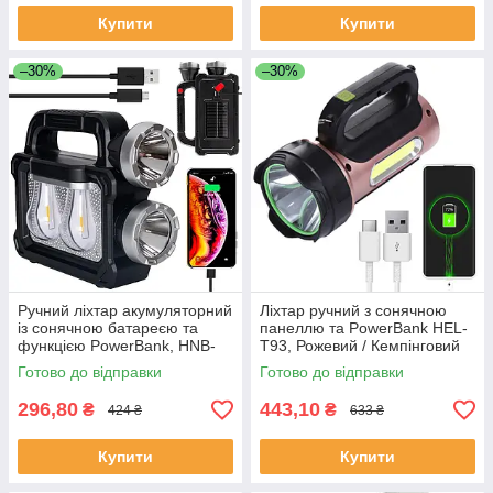
Купити
Купити
–30%
–30%
Ручний ліхтар акумуляторний
Ліхтар ручний з сонячною
із сонячною батареєю та
панеллю та PowerBank HEL-
функцією PowerBank, HNB-
T93, Рожевий / Кемпінговий
7718-2W / Світлодіодний
переносний ліхтар на
Готово до відправки
Готово до відправки
ліхтар-лампа
акумуляторі
296,80
443,10
₴
₴
424 ₴
633 ₴
Купити
Купити