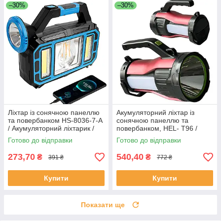
–30%
–30%
Ліхтар із сонячною панеллю
Акумуляторний ліхтар із
та повербанком HS-8036-7-A
сонячною панеллю та
/ Акумуляторний ліхтарик /
повербанком, HEL- T96 /
Кемпінговий ліхтар
Переносний ліхтар для
Готово до відправки
Готово до відправки
кемпінгу
273,70
540,40
₴
₴
391 ₴
772 ₴
Купити
Купити
Показати ще