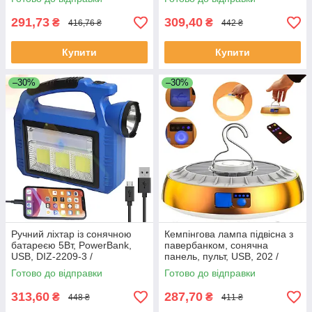
/ Ручним ліхтарик
прожектор
291,73
309,40
₴
₴
416,76 ₴
442 ₴
Купити
Купити
–30%
–30%
Ручний ліхтар із сонячною
Кемпінгова лампа підвісна з
батареєю 5Вт, PowerBank,
павербанком, сонячна
USB, DIZ-2209-3 /
панель, пульт, USB, 202 /
Кемпінговий ліхтар
Акумуляторний ліхтар
Готово до відправки
Готово до відправки
акумуляторний
світильник
313,60
287,70
₴
₴
448 ₴
411 ₴