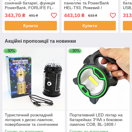
сонячній батареї, функція
панеллю та PowerBank
бата
PowerBank, FORLIFE FL-
HEL-T93, Рожевий /
USB,
3130 / Ручний ліхтар із
Кемпінговий переносний
Кемп
343,70
443,10
313
₴
₴
491 ₴
633 ₴
бічним світлом
ліхтар на акумуляторі
аку
Купити
Купити
Акційні пропозиції та новинки
–30%
–30%
Туристичний розкладний
Портативний LED ліхтар на
ліхтарик з диско-лампою,
батарейках 3*АА з боковою
повербанком та сонячними
лампою COB, BL-1808 /
панелями SX-6808T, Чорний
Туристичний ліхтар-
Готово до відправки
Готово до відправки