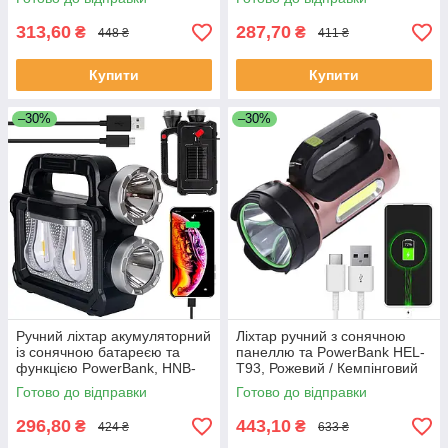
акумуляторний
світильник
313,60
287,70
₴
₴
448 ₴
411 ₴
Купити
Купити
–30%
–30%
Ручний ліхтар акумуляторний
Ліхтар ручний з сонячною
із сонячною батареєю та
панеллю та PowerBank HEL-
функцією PowerBank, HNB-
T93, Рожевий / Кемпінговий
7718-2W / Світлодіодний
переносний ліхтар на
Готово до відправки
Готово до відправки
ліхтар-лампа
акумуляторі
296,80
443,10
₴
₴
424 ₴
633 ₴