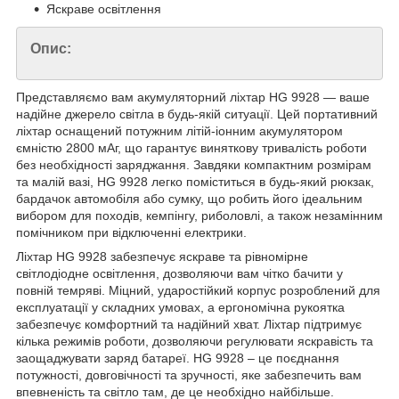
Яскраве освітлення
Опис:
Представляємо вам акумуляторний ліхтар HG 9928 — ваше
надійне джерело світла в будь-якій ситуації. Цей портативний
ліхтар оснащений потужним літій-іонним акумулятором
ємністю 2800 мАг, що гарантує виняткову тривалість роботи
без необхідності заряджання. Завдяки компактним розмірам
та малій вазі, HG 9928 легко поміститься в будь-який рюкзак,
бардачок автомобіля або сумку, що робить його ідеальним
вибором для походів, кемпінгу, риболовлі, а також незамінним
помічником при відключенні електрики.
Ліхтар HG 9928 забезпечує яскраве та рівномірне
світлодіодне освітлення, дозволяючи вам чітко бачити у
повній темряві. Міцний, ударостійкий корпус розроблений для
експлуатації у складних умовах, а ергономічна рукоятка
забезпечує комфортний та надійний хват. Ліхтар підтримує
кілька режимів роботи, дозволяючи регулювати яскравість та
заощаджувати заряд батареї. HG 9928 – це поєднання
потужності, довговічності та зручності, яке забезпечить вам
впевненість та світло там, де це необхідно найбільше.