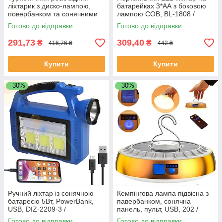
ліхтарик з диско-лампою,
батарейках 3*АА з боковою
повербанком та сонячними
лампою COB, BL-1808 /
панелями SX-6808T, Чорний
Туристичний ліхтар-
Готово до відправки
Готово до відправки
/ Ручним ліхтарик
прожектор
291,73
309,40
₴
₴
416,76 ₴
442 ₴
Купити
Купити
–30%
–30%
Ручний ліхтар із сонячною
Кемпінгова лампа підвісна з
батареєю 5Вт, PowerBank,
павербанком, сонячна
USB, DIZ-2209-3 /
панель, пульт, USB, 202 /
Кемпінговий ліхтар
Акумуляторний ліхтар
Готово до відправки
Готово до відправки