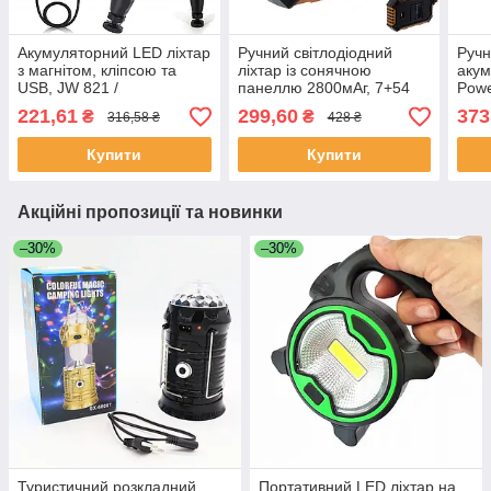
Акумуляторний LED ліхтар
Ручний світлодіодний
Ручн
з магнітом, кліпсою та
ліхтар із сонячною
акум
USB, JW 821 /
панеллю 2800мАг, 7+54
Powe
Світлодіодна лампа
SMD, HS-8029-1-A /
2702
221,61
299,60
373
₴
₴
316,58 ₴
428 ₴
світильник для кемпінгу
Переносний LED
ліхт
прожектор
Ліхт
Купити
Купити
Акційні пропозиції та новинки
–30%
–30%
Туристичний розкладний
Портативний LED ліхтар на