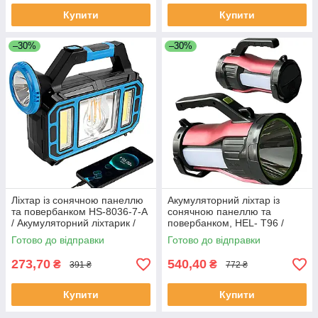
Купити
Купити
–30%
–30%
Ліхтар із сонячною панеллю
Акумуляторний ліхтар із
та повербанком HS-8036-7-A
сонячною панеллю та
/ Акумуляторний ліхтарик /
повербанком, HEL- T96 /
Кемпінговий ліхтар
Переносний ліхтар для
Готово до відправки
Готово до відправки
кемпінгу
273,70
540,40
₴
₴
391 ₴
772 ₴
Купити
Купити