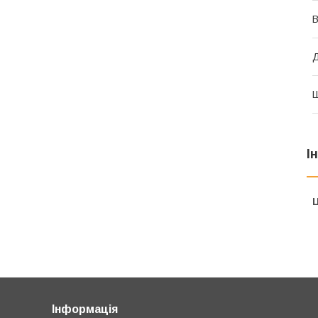
В
І
Ц
Інформація