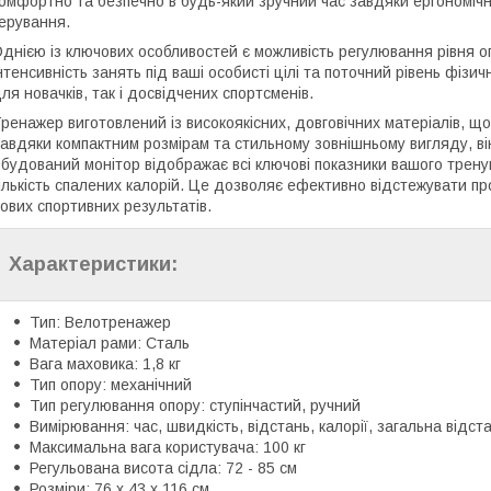
омфортно та безпечно в будь-який зручний час завдяки ергономічно
ерування.
днією із ключових особливостей є можливість регулювання рівня о
нтенсивність занять під ваші особисті цілі та поточний рівень фізи
ля новачків, так і досвідчених спортсменів.
ренажер виготовлений із високоякісних, довговічних матеріалів, що 
авдяки компактним розмірам та стильному зовнішньому вигляду, він
будований монітор відображає всі ключові показники вашого тренув
ількість спалених калорій. Це дозволяє ефективно відстежувати п
ових спортивних результатів.
Характеристики:
Тип: Велотренажер
Матеріал рами: Сталь
Вага маховика: 1,8 кг
Тип опору: механічний
Тип регулювання опору: ступінчастий, ручний
Вимірювання: час, швидкість, відстань, калорії, загальна відст
Максимальна вага користувача: 100 кг
Регульована висота сідла: 72 - 85 см
Розміри: 76 x 43 x 116 см