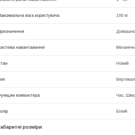
аксимальна вага користувача
100 кг
ризначення
Домашнє
истема навантаження
Механічн
Стан
Новий
ип
Вертикал
ункции компьютера
Час, Шви
олір
Білий
Габаритні розміри