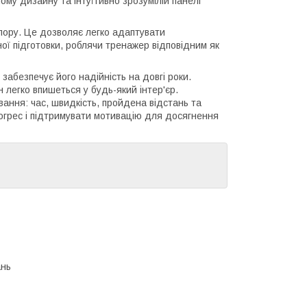
му дизайну та інтуїтивно зрозумілій панелі
пору. Це дозволяє легко адаптувати
чної підготовки, роблячи тренажер відповідним як
забезпечує його надійність на довгі роки.
 легко впишеться у будь-який інтер'єр.
ання: час, швидкість, пройдена відстань та
рогрес і підтримувати мотивацію для досягнення
ань