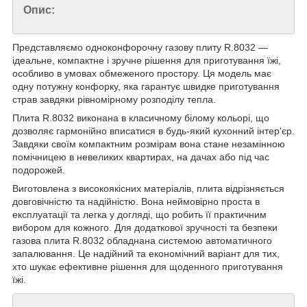
Опис:
Представляємо одноконфорочну газову плиту R.8032 —
ідеальне, компактне і зручне рішення для приготування їжі,
особливо в умовах обмеженого простору. Ця модель має
одну потужну конфорку, яка гарантує швидке приготування
страв завдяки рівномірному розподілу тепла.
Плита R.8032 виконана в класичному білому кольорі, що
дозволяє гармонійно вписатися в будь-який кухонний інтер'єр.
Завдяки своїм компактним розмірам вона стане незамінною
помічницею в невеликих квартирах, на дачах або під час
подорожей.
Виготовлена ​​з високоякісних матеріалів, плита відрізняється
довговічністю та надійністю. Вона неймовірно проста в
експлуатації та легка у догляді, що робить її практичним
вибором для кожного. Для додаткової зручності та безпеки
газова плита R.8032 обладнана системою автоматичного
запалювання. Це надійний та економічний варіант для тих,
хто шукає ефективне рішення для щоденного приготування
їжі.