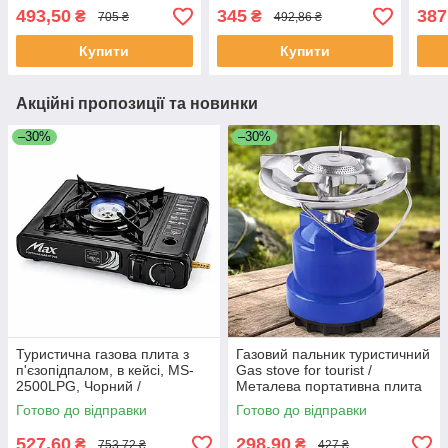
плита / Плита для
настільна / Електрична
/ На
493,50
345
387
₴
₴
705 ₴
492,86 ₴
кемпінгу
плита
одн
Купити
Купити
Акційні пропозиції та новинки
–30%
–30%
Туристична газова плита з
Газовий пальник туристичний
п'єзопідпалом, в кейсі, MS-
Gas stove for tourist /
2500LPG, Чорний /
Металева портативна плита
Портативна газова плита /
для кемпінгу
Готово до відправки
Готово до відправки
Газова плитка похідна
527,60
298,90
₴
₴
753,72 ₴
427 ₴