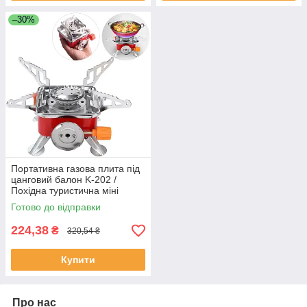
–30%
Портативна газова плита під
цанговий балон K-202 /
Похідна туристична міні
плита
Готово до відправки
224,38
₴
320,54 ₴
Купити
Про нас