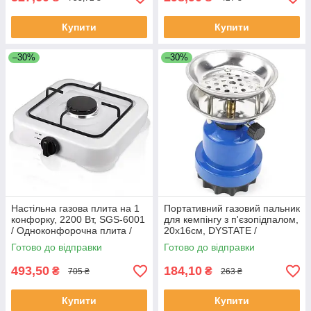
Купити
Купити
–30%
–30%
Настільна газова плита на 1
Портативний газовий пальник
конфорку, 2200 Вт, SGS-6001
для кемпінгу з п'єзопідпалом,
/ Одноконфорочна плита /
20х16см, DYSTATE /
Плита для кемпінгу
Туристична газова плита
Готово до відправки
Готово до відправки
493,50
184,10
₴
₴
705 ₴
263 ₴
Купити
Купити