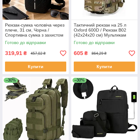
Рюкзак-сумка чоловіча через
Тактичний рюкзак на 25 л
плече, 31 см, Чорна /
Oxford 600D / Рюкзак B02
Спортивна сумка з захистом
(42х24х20 см) Мультикам
антикрадій / Слінг крос-боді /
Готово до відправки
Готово до відправки
Рюкзак на одну лямку
319,91
605
₴
₴
457,02 ₴
864,29 ₴
Купити
Купити
–30%
–30%