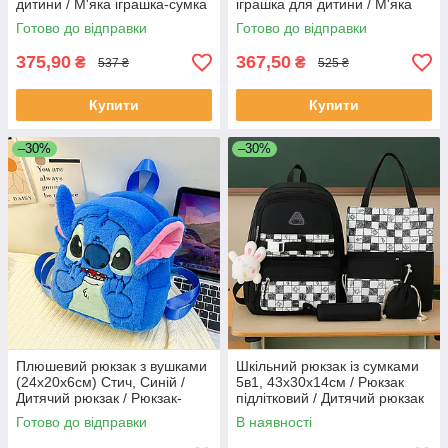
дитини / М'яка іграшка-сумка
іграшка для дитини / М'яка
іграшка-сумка / Сумка-рюкзак
Готово до відправки
Готово до відправки
/ Іграшка рюкзак / Рюкзак Стіч
375,90
367,50
₴
₴
537 ₴
525 ₴
Купити
Купити
–30%
–30%
Плюшевий рюкзак з вушками
Шкільний рюкзак із сумками
(24х20х6см) Стич, Синій /
5в1, 43х30х14см / Рюкзак
Дитячий рюкзак / Рюкзак-
підлітковий / Дитячий рюкзак
іграшка для дитини
до школи / Шкільний
Готово до відправки
В наявності
портфель