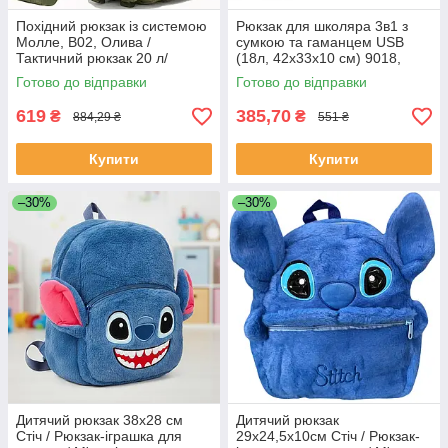
Похідний рюкзак із системою
Рюкзак для школяра 3в1 з
Молле, B02, Олива /
сумкою та гаманцем USB
Тактичний рюкзак 20 л/
(18л, 42х33х10 см) 9018,
Туристичний рюкзак
Чорний / Міський рюкзак
Готово до відправки
Готово до відправки
619
385,70
₴
₴
884,29 ₴
551 ₴
Купити
Купити
–30%
–30%
Дитячий рюкзак 38x28 см
Дитячий рюкзак
Стіч / Рюкзак-іграшка для
29х24,5х10см Стіч / Рюкзак-