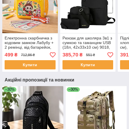
Електронна скарбничка з
Рюкзак для школяра 3в1 з
Підл
кодовим замком Лабубу +
сумкою та гаманцем USB
хлоп
2 ремінці, від батарейок,
(18л, 42х33х10 см) 9018,
см),
20.5х19х10 см / Дитяча
Чорний / Міський рюкзак
рюкз
499
385,70
391
₴
₴
712,86 ₴
551 ₴
скарбничка рюкзак
Купити
Купити
Акційні пропозиції та новинки
–30%
–30%