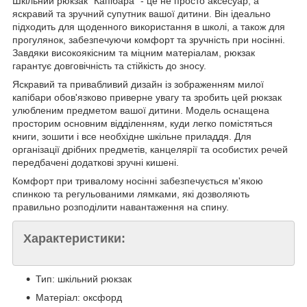
Шкільний рюкзак "Капібара" - це не просто аксесуар, а
яскравий та зручний супутник вашої дитини. Він ідеально
підходить для щоденного використання в школі, а також для
прогулянок, забезпечуючи комфорт та зручність при носінні.
Завдяки високоякісним та міцним матеріалам, рюкзак
гарантує довговічність та стійкість до зносу.
Яскравий та привабливий дизайн із зображенням милої
капібари обов'язково приверне увагу та зробить цей рюкзак
улюбленим предметом вашої дитини. Модель оснащена
просторим основним відділенням, куди легко помістяться
книги, зошити і все необхідне шкільне приладдя. Для
організації дрібних предметів, канцелярії та особистих речей
передбачені додаткові зручні кишені.
Комфорт при тривалому носінні забезпечується м'якою
спинкою та регульованими лямками, які дозволяють
правильно розподілити навантаження на спину.
Характеристики:
Тип: шкільний рюкзак
Матеріал: оксфорд