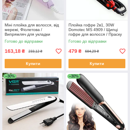
Міні плойка для волосся, від
Плойка гофре 2в1, 30W
мережі, Фіолетова /
Domotec MS 4909 / Щипці
Випрямляч для укладки
гофре для волосся / Праску
волосся / Міні утюжок для
для випрямлення волосся
Готово до відправки
Готово до відправки
стайлінга
163,18
479
₴
₴
233,12 ₴
684,29 ₴
Купити
Купити
–30%
–30%