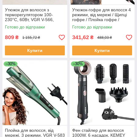
Утюжок для волосся з
Утюжок-гофре для волосся 4
терморегулятором 100-
режими, від мережі / Щипці
230°C, 60Вт, VGR V-566,
гофре / Плойка гофре /
Білий / Плойка для
Утюжок для волосся
Готово до відправки
Готово до відправки
вирівнювання волосся /
Випрямляч для волосся
809
341,62
₴
₴
1 155,72 ₴
488,03 ₴
Купити
Купити
–30%
–30%
Плойка для волосся, від
Фен стайлер для волосся
мережі, 3 режими, VGR V-583
1000W, 6 насадок, KEMEY