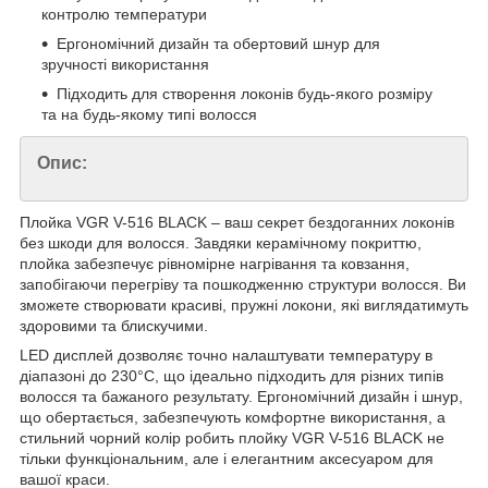
контролю температури
Ергономічний дизайн та обертовий шнур для
зручності використання
Підходить для створення локонів будь-якого розміру
та на будь-якому типі волосся
Опис:
Плойка VGR V-516 BLACK – ваш секрет бездоганних локонів
без шкоди для волосся. Завдяки керамічному покриттю,
плойка забезпечує рівномірне нагрівання та ковзання,
запобігаючи перегріву та пошкодженню структури волосся. Ви
зможете створювати красиві, пружні локони, які виглядатимуть
здоровими та блискучими.
LED дисплей дозволяє точно налаштувати температуру в
діапазоні до 230°C, що ідеально підходить для різних типів
волосся та бажаного результату. Ергономічний дизайн і шнур,
що обертається, забезпечують комфортне використання, а
стильний чорний колір робить плойку VGR V-516 BLACK не
тільки функціональним, але і елегантним аксесуаром для
вашої краси.