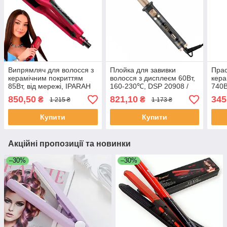
Випрямляч для волосся з
Плойка для завивки
Прас
керамічним покриттям
волосся з дисплеєм 60Вт,
кера
85Вт, від мережі, IPARAH
160-230℃, DSP 20908 /
740В
P-120R / Плойка для
Плойка хвиля / Плойка-
для 
850,50
821,10
345
₴
₴
1 215 ₴
1 173 ₴
волосся
щипці для завивки
/ Ви
Купити
Купити
Акційні пропозиції та новинки
–30%
–30%