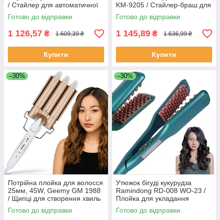
/ Стайлер для автоматичної
KM-9205 / Стайлер-браш для
завивки волосся
укладання волосся / Фен
Готово до відправки
Готово до відправки
щітка для волосся
1 126,57
1 145,89
₴
₴
1 609,39 ₴
1 636,99 ₴
Купити
Купити
–30%
–30%
Потрійна плойка для волосся
Утюжок бігуді кукурудза
25мм, 45W, Geemy GM 1988
Ramindong RD-008 WO-23 /
/ Щипці для створення хвиль
Плойка для укладання
/ Стайлер три хвилі
волосся / Випрямляч для
Готово до відправки
Готово до відправки
волосся