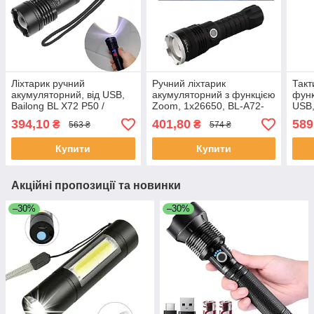
Ліхтарик ручний
Ручний ліхтарик
Такт
акумуляторний, від USB,
акумуляторний з функцією
функ
Bailong BL X72 P50 /
Zoom, 1х26650, BL-A72-
USB,
Світлодіодний LED ліхтар /
P90 / Тактичний
світ
394,10
401,80
589
₴
₴
563 ₴
574 ₴
Ліхтарик на акумуляторі
світлодіодний ліхтар
Акум
Купити
Купити
Акційні пропозиції та новинки
–30%
–30%