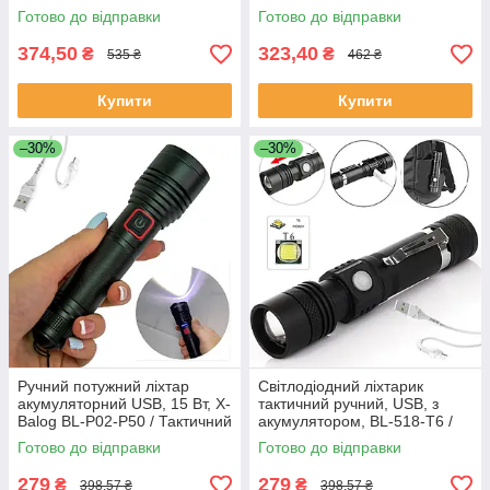
Кишеньковий ліхтарик /
світлодіодний ліхтарик на
Готово до відправки
Готово до відправки
Тактичний ліхтарик
голову
374,50
323,40
₴
₴
535 ₴
462 ₴
Купити
Купити
–30%
–30%
Ручний потужний ліхтар
Світлодіодний ліхтарик
акумуляторний USB, 15 Вт, X-
тактичний ручний, USB, з
Balog BL-P02-P50 / Тактичний
акумулятором, BL-518-T6 /
LED-ліхтарик
Кишеньковий ліхтар з
Готово до відправки
Готово до відправки
фокусуванням та кліпсою
279
279
₴
₴
398,57 ₴
398,57 ₴