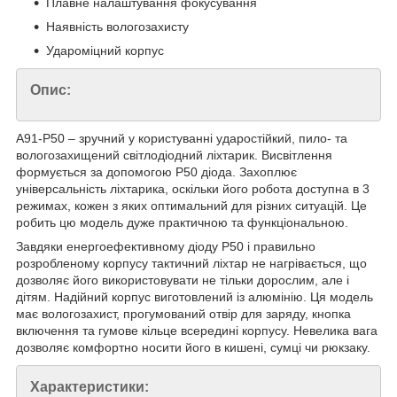
Плавне налаштування фокусування
Наявність вологозахисту
Удароміцний корпус
Опис:
A91-P50 – зручний у користуванні ударостійкий, пило- та
вологозахищений світлодіодний ліхтарик. Висвітлення
формується за допомогою P50 діода. Захоплює
універсальність ліхтарика, оскільки його робота доступна в 3
режимах, кожен з яких оптимальний для різних ситуацій. Це
робить цю модель дуже практичною та функціональною.
Завдяки енергоефективному діоду P50 і правильно
розробленому корпусу тактичний ліхтар не нагрівається, що
дозволяє його використовувати не тільки дорослим, але і
дітям. Надійний корпус виготовлений із алюмінію. Ця модель
має вологозахист, прогумований отвір для заряду, кнопка
включення та гумове кільце всередині корпусу. Невелика вага
дозволяє комфортно носити його в кишені, сумці чи рюкзаку.
Характеристики: