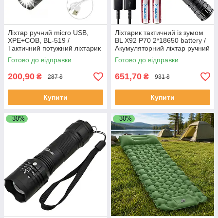
Ліхтар ручний micro USB,
Ліхтарик тактичний із зумом
XPE+COB, ВL-519 /
BL X92 P70 2*18650 battery /
Тактичний потужний ліхтарик
Акумуляторний ліхтар ручний
/ Ударостійкий ліхтар
Готово до відправки
Готово до відправки
200,90
651,70
₴
₴
287 ₴
931 ₴
Купити
Купити
–30%
–30%