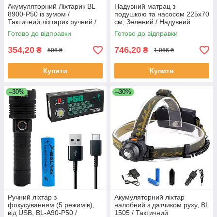
Акумуляторний Ліхтарик BL
Надувний матрац з
8900-P50 із зумом /
подушкою та насосом 225х70
Тактичний ліхтарик ручний /
см, Зелений / Надувний
Ліхтарик на акумуляторі
каремат туристичний
Готово до відправки
Готово до відправки
354,20
746,20
₴
₴
506 ₴
1 066 ₴
Купити
Купити
–30%
–30%
Ручний ліхтар з
Акумуляторний ліхтар
фокусуванням (5 режимів),
налобний з датчиком руху, BL
від USB, BL-A90-P50 /
1505 / Тактичний