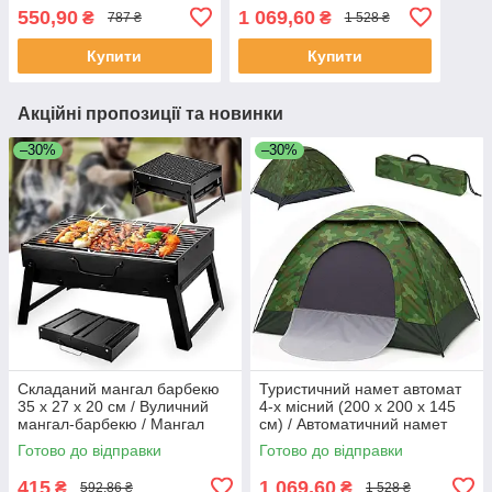
намет / Тент для
Автоматичний намет для
550,90
1 069,60
₴
₴
787 ₴
1 528 ₴
відпочинку та походів
відпочинку та походів
Купити
Купити
Акційні пропозиції та новинки
–30%
–30%
Складаний мангал барбекю
Туристичний намет автомат
35 x 27 x 20 см / Вуличний
4-х місний (200 х 200 х 145
мангал-барбекю / Мангал
см) / Автоматичний намет
для пікніка
для відпочинку та походів
Готово до відправки
Готово до відправки
415
1 069,60
₴
₴
592,86 ₴
1 528 ₴