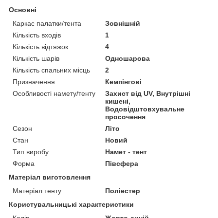
Основні
Каркас палатки/тента
Зовнішній
Кількість входів
1
Кількість відтяжок
4
Кількість шарів
Одношарова
Кількість спальних місць
2
Призначення
Кемпінгові
Особливості намету/тенту
Захист від UV, Внутрішні
кишені,
Водовідштовхувальне
просочення
Сезон
Літо
Стан
Новий
Тип виробу
Намет - тент
Форма
Півсфера
Матеріал виготовлення
Матеріал тенту
Поліестер
Користувальницькі характеристики
Колір
Жовто-синій