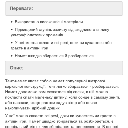
Переваги:
Використано високоякісні матеріали
Підвищений ступінь захисту від шкідливого впливу
ультрафіолетових променів
У неї можна скласти всі речі, поки ви купаєтеся або
граєте в активні ігри
Намет швидко збирається й розбирається
Опис:
Тент-намет являє собою намет популярної шатрової
каркасної конструкції. Тент легко збирається - розбирається.
Намет допоможе вам сховатися від спеки, в ній можна
покласти спати маленьку дитину, коли сонце в самому зеніті,
або навпаки, якщо раптом задув вітер або почав
накопичувати дрібний дощик.
У неї можна скласти всі речі, доки ви купаєтесь чи граєте в
активні ігри. Намет швидко збирається та розбирається, є
спеціальний мішок для зберігання та перевезення. В основі