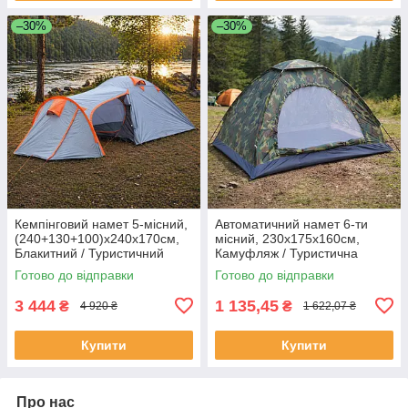
–30%
–30%
Кемпінговий намет 5-місний,
Автоматичний намет 6-ти
(240+130+100)х240х170см,
місний, 230x175x160см,
Блакитний / Туристичний
Камуфляж / Туристична
намет / Сімейний намет для
палатка / Намет автомат для
Готово до відправки
Готово до відправки
кемпінгу
кемпінгу
3 444
1 135,45
₴
₴
4 920 ₴
1 622,07 ₴
Купити
Купити
Про нас