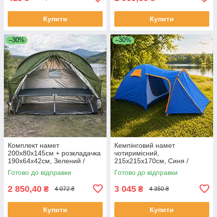
Купити
Купити
–30%
–30%
Комплект намет
Кемпінговий намет
200х80х145см + розкладачка
чотиримісний,
190х64х42см, Зелений /
215x215x170см, Синя /
Туристичний намет / Тент
Намет двошаровий / Намет
Готово до відправки
Готово до відправки
для кемпінгу
для кемпінгу
2 850,40
3 045
₴
₴
4 072 ₴
4 350 ₴
Купити
Купити