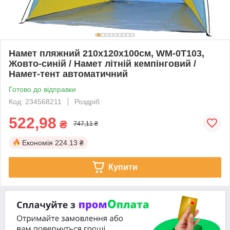
Намет пляжний 210х120х100см, WM-0T103,
Жовто-синій / Намет літній кемпінговий /
Намет-тент автоматичний
Готово до відправки
Код: 234568211
Роздріб
522,98
₴
747,11 ₴
Економія
224.13 ₴
Купити