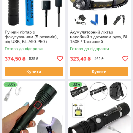
Ручний ліхтар з
Акумуляторний ліхтар
фокусуванням (5 режимів),
налобний з датчиком руху, BL
від USB, BL-A90-P50 /
1505 / Тактичний
Кишеньковий ліхтарик /
світлодіодний ліхтарик на
Готово до відправки
Готово до відправки
Тактичний ліхтарик
голову
374,50
323,40
₴
₴
535 ₴
462 ₴
Купити
Купити
–30%
–30%