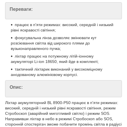
Переваги:
працює в п'яти режимах: високий, середній і низький
рівні яскравості світіння;
фокусувальна лінза дозволяє змінювати кут
розсіювання світла від широкого плями до
вузьконаправленого пучка;
ліхтар працює на потужному літій-іонному
акумуляторі Li-ion 18650, який йде в комплекті;
тактичний ліхтарик виконаний у високоміцному
анодованому алюмінієвому корпусі.
Опис:
Ліхтар акумуляторний BL 8900-P50 працює в п'яти режимах:
високий, середній і низький рівні яскравості світіння, режим
Стробоскоп (аварійний миготливий світло) і режим SOS.
Направивши ліхтар в небо в режимі Стробоскоп або SOS,
сторонній спостерігач зможе побачити промінь світла в радіусі