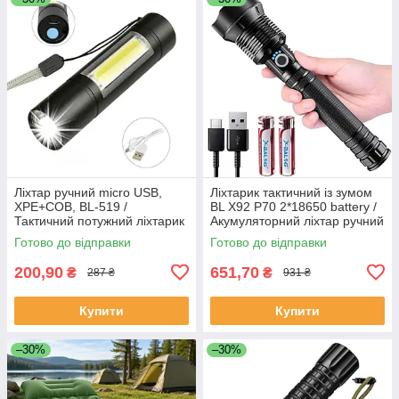
Ліхтар ручний micro USB,
Ліхтарик тактичний із зумом
XPE+COB, ВL-519 /
BL X92 P70 2*18650 battery /
Тактичний потужний ліхтарик
Акумуляторний ліхтар ручний
/ Ударостійкий ліхтар
Готово до відправки
Готово до відправки
200,90
651,70
₴
₴
287 ₴
931 ₴
Купити
Купити
–30%
–30%