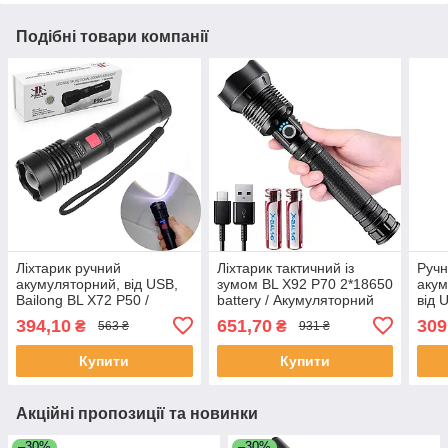
Подібні товари компанії
Ліхтарик ручний
Ліхтарик тактичний із
Ручн
акумуляторний, від USB,
зумом BL X92 P70 2*18650
акум
Bailong BL X72 P50 /
battery / Акумуляторний
від 
Світлодіодний LED ліхтар /
ліхтар ручний /
P50 
394,10
651,70
309
₴
₴
563 ₴
931 ₴
Ліхтарик на акумуляторі
Ударостійкий ліхтар
ліхт
Світ
Купити
Купити
Акційні пропозиції та новинки
–30%
–30%