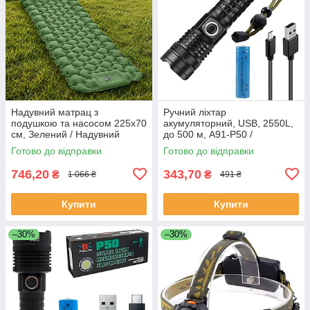
Надувний матрац з
Ручний ліхтар
подушкою та насосом 225х70
акумуляторний, USB, 2550L,
см, Зелений / Надувний
до 500 м, A91-P50 /
каремат туристичний
Водонепроникний ліхтарик /
Готово до відправки
Готово до відправки
Тактичний ліхтар
746,20
343,70
₴
₴
1 066 ₴
491 ₴
Купити
Купити
–30%
–30%