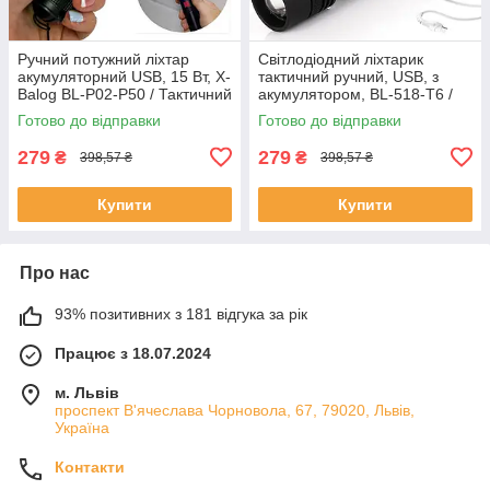
Ручний потужний ліхтар
Світлодіодний ліхтарик
акумуляторний USB, 15 Вт, X-
тактичний ручний, USB, з
Balog BL-P02-P50 / Тактичний
акумулятором, BL-518-T6 /
LED-ліхтарик
Кишеньковий ліхтар з
Готово до відправки
Готово до відправки
фокусуванням та кліпсою
279
279
₴
₴
398,57 ₴
398,57 ₴
Купити
Купити
Про нас
93% позитивних з 181 відгука за рік
Працює з 18.07.2024
м. Львів
проспект В'ячеслава Чорновола, 67, 79020, Львів,
Україна
Контакти