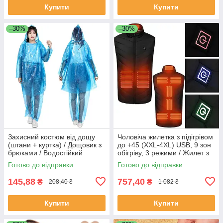
Купити
Купити
–30%
–30%
Захисний костюм від дощу
Чоловіча жилетка з підігрівом
(штани + куртка) / Дощовик з
до +45 (XXL-4XL) USB, 9 зон
брюками / Водостійкий
обігріву, 3 режими / Жилет з
костюм-дощовик
підігрівом від повербанка
Готово до відправки
Готово до відправки
145,88
757,40
₴
₴
208,40 ₴
1 082 ₴
Купити
Купити