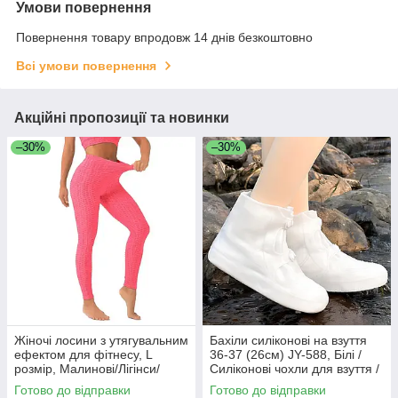
Умови повернення
Повернення товару впродовж 14 днів безкоштовно
Всі умови повернення
Акційні пропозиції та новинки
–30%
–30%
Жіночі лосини з утягувальним
Бахіли силіконові на взуття
ефектом для фітнесу, L
36-37 (26см) JY-588, Білі /
розмір, Малинові/Лігінси/
Силіконові чохли для взуття /
Лосини для спорту
Чохли на взуття від дощу
Готово до відправки
Готово до відправки