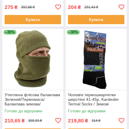
275
204
₴
₴
392,86 ₴
291,43 ₴
Купити
Купити
–30%
–30%
Утеплена флісова балаклава
Чоловічі термошкарпетки
Зелений/Термомаса/
шерстяні 41-45р, Kardesler
Балаклава зимова/
Termal Socks / Зимові
Підшоломник флісовий
шкарпетки високі / Теплі
Готово до відправки
Готово до відправки
термошкарпетки
210,65
219,80
₴
₴
300,93 ₴
314 ₴