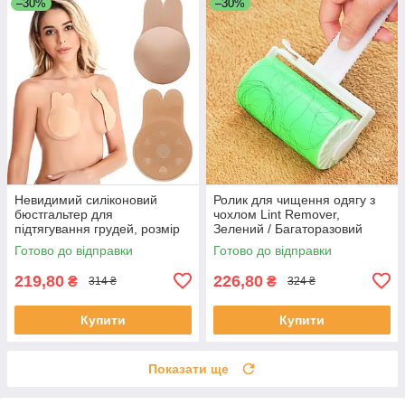
–30%
–30%
Невидимий силіконовий
Ролик для чищення одягу з
бюстгальтер для
чохлом Lint Remover,
підтягування грудей, розмір
Зелений / Багаторазовий
L/XL/Наклейки для ліфтингу
валик для одягу / Ролик
Готово до відправки
Готово до відправки
грудей
проти шерсті на одязі
219,80
226,80
₴
₴
314 ₴
324 ₴
Купити
Купити
Показати ще