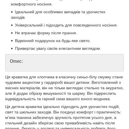
комфортного носіння.
Ідеальний для особливих випадків та урочистих
заходів.
Універсальний і підходить для повсякденного носіння.
Не втрачає форму після прання.
Відмінний подарунок на будь-яке свято.
Привертає увагу своїм елегантним виглядом.
Опис:
Ця краватка для хлопчика в класичну синьо-білу смужку стане
чудовим акцентом у гардеробі вашої дитини. Виготовлений з
якісних матеріалів, він не тільки виглядає стильно та акуратно,
але й додає образу вишуканості та шарму. Він підкреслить
індивідуальність та гарний смак вашого юного модника.
Ця дитяча краватка ідеально підходить для урочистих подій,
свят та шкільних заходів. Він поєднує комфорт і практичність:
м'яка тканина забезпечує зручність протягом усього дня, а
стильний дизайн зберігає свою привабливість навіть після
прання. Легкість у догляді та універсальність роблять його