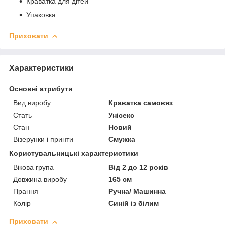
Краватка для дітей
Упаковка
Приховати
Характеристики
Основні атрибути
Вид виробу
Краватка самовяз
Стать
Унісекс
Стан
Новий
Візерунки і принти
Смужка
Користувальницькі характеристики
Вікова група
Від 2 до 12 років
Довжина виробу
165 см
Прання
Ручна/ Машинна
Колір
Синій із білим
Приховати