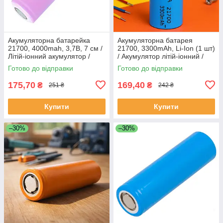
Акумуляторна батарейка
Акумуляторна батарея
21700, 4000mah, 3,7В, 7 см /
21700, 3300mAh, Li-Ion (1 шт)
Літій-іонний акумулятор /
/ Акумулятор літій-іонний /
Перезаряджаєма батарейка
Високотоковий акумулятор
Готово до відправки
Готово до відправки
для ліхтарика
175,70
169,40
₴
₴
251 ₴
242 ₴
Купити
Купити
–30%
–30%