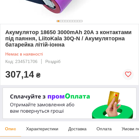
Акумулятор 18650 3000mAh 20А з контактами
під паяння, LiitoKala 30Q-N / Акумуляторна
батарейка літій-іонна
Немає в наявності
Код: 234571706
Роздріб
307,14
₴
Опис
Характеристики
Доставка
Оплата
Умови п