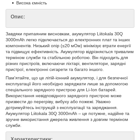
Висока ємність
Опис:
Завдяки припаяним висновкам, акумулятор Liitokala 30Q
3000mAh легко підключається до електронних плат та інших
компонентів. Низький опір (≤20 мОм) мінімізує втрати енергії
та підвищує ефективність. Акумулятор відрізняється тривалим
терміном служби та стабільною роботою. Він підходить для
різних пристроїв, включаючи ліхтарі, вентилятори, зарядні
пристрої, електронні сигарети та багато іншого.
Пам'ятайте, що це літій-іонний акумулятор, і для безпечної
експлуатації його необхідно заряджати лише за допомогою
спеціального зарядного пристрою для Li-Ion батарей.
Використання невідповідного зарядного пристрою може
призвести до перегріву, вибуху або пожежі. Уважно
дотримуйтесь інструкцій з експлуатації та заряджання.
Акумулятор Liitokala 30Q 3000mAh – це потужне, надійне та
зручне використання джерела живлення з довгим терміном
служби.
Характеристики: