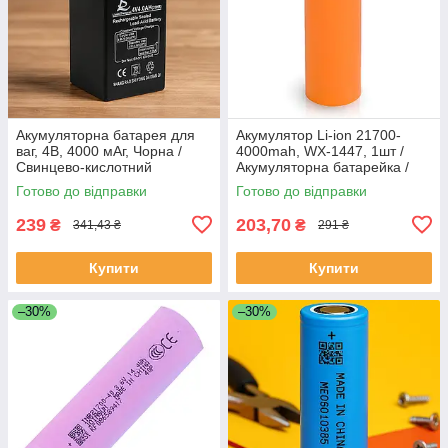
Акумуляторна батарея для
Акумулятор Li-ion 21700-
ваг, 4В, 4000 мАг, Чорна /
4000mah, WX-1447, 1шт /
Свинцево-кислотний
Акумуляторна батарейка /
акумулятор / Батарея
Акумулятор літій-іонний
Готово до відправки
Готово до відправки
резервного живлення
239
203,70
₴
₴
341,43 ₴
291 ₴
Купити
Купити
–30%
–30%