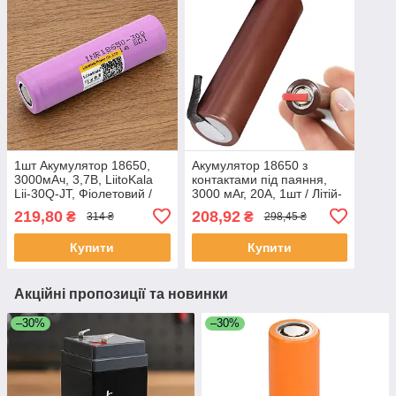
1шт Акумулятор 18650,
Акумулятор 18650 з
3000мАч, 3,7В, LiitoKala
контактами під паяння,
Lii-30Q-JT, Фіолетовий /
3000 мАг, 20А, 1шт / Літій-
Акумуляторна батарея /
іонна акумуляторна
219,80
208,92
₴
₴
314 ₴
298,45 ₴
Літій іонний акумулятор
батарейка для пайки
Купити
Купити
Акційні пропозиції та новинки
–30%
–30%