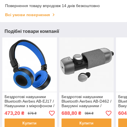
Повернення товару впродовж 14 днів безкоштовно
Всі умови повернення
Подібні товари компанії
Бездротові навушники
Бездротові навушники
Безд
Bluetooth Aerbes AB-EJ17 /
Bluetooth Aerbes AB-D462 /
Blue
Навушники з мікрофоном /
Вакуумні навушники /
Ваку
Накладні навушники
Портативні навушники з
Наву
473,20
688,80
604
₴
₴
676 ₴
984 ₴
мікрофоном
Купити
Купити