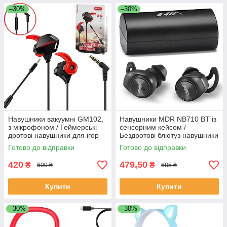
–30%
–30%
Навушники вакуумні GM102,
Навушники MDR NB710 BT із
з мікрофоном / Геймерські
сенсорним кейсом /
дротові навушники для ігор
Бездротові блютуз навушники
/ Вакуумні навушники з
Готово до відправки
Готово до відправки
мікрофоном
420
479,50
₴
₴
600 ₴
685 ₴
Купити
Купити
–30%
–30%