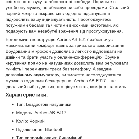
світ якісного звуку та абсолютної свободи. Пориньте в
улюблену музику, не обмежуючи себе проводами. Стильний
чорний колір та яскраве світлодіодне підсвічування
підкреслять вашу індивідуальність. Насолоджуйтесь
потужними басами та чистими високими частотами, які
подарують вам незабутні враження від прослуховування.
Ергономічна конструкція Aerbes AB-EJ17 забезпечує
максимальний комфорт навіть за тривалого використання.
Вбудований мікрофон дозволяє з легкістю відповідати на
дзвінки та брати участь у онлайн-конференціях. Зручне
керування прямо на навушниках дозволить вам регулювати
гучність і перемикати треки без телефону. А завдяки
довговічному акумулятору, ви зможете насолоджуватися
музикою годинами безперервно. Aerbes AB-EJ17 – це
ідеальний вибір для тих, хто цінує якість, комфорт та стиль.
Характеристики:
Тип: Бездротові навушники
Модель: Aerbes AB-EJ17
Колір: Чорний
Підключення: Bluetooth
Тип випромінювача: Динамічний