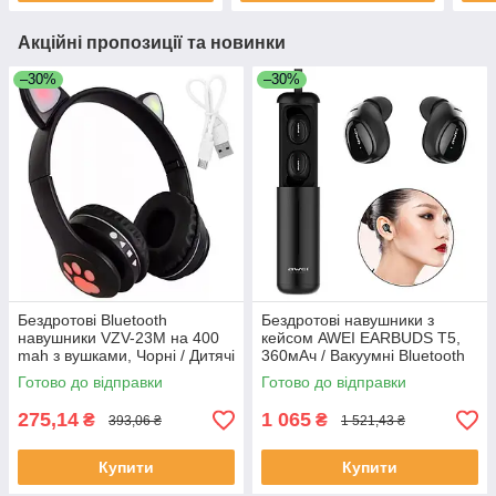
Акційні пропозиції та новинки
–30%
–30%
Бездротові Bluetooth
Бездротові навушники з
навушники VZV-23M на 400
кейсом AWEI EARBUDS T5,
mah з вушками, Чорні / Дитячі
360мАч / Вакуумні Bluetooth
навушники з підсвічуванням
навушники з
Готово до відправки
Готово до відправки
шумозаглушенням
275,14
1 065
₴
₴
393,06 ₴
1 521,43 ₴
Купити
Купити