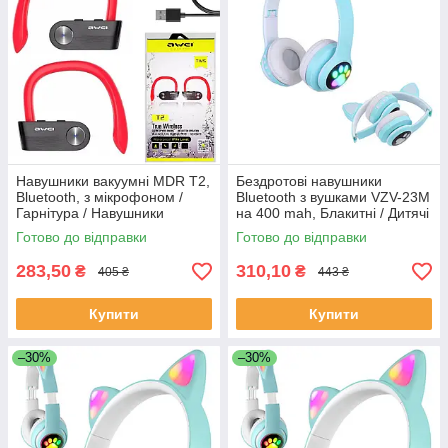
Навушники вакуумні MDR T2,
Бездротові навушники
Bluetooth, з мікрофоном /
Bluetooth з вушками VZV-23M
Гарнітура / Навушники
на 400 mah, Блакитні / Дитячі
вкладиші
накладні навушники з
Готово до відправки
Готово до відправки
підсвічуванням
283,50
310,10
₴
₴
405 ₴
443 ₴
Купити
Купити
–30%
–30%