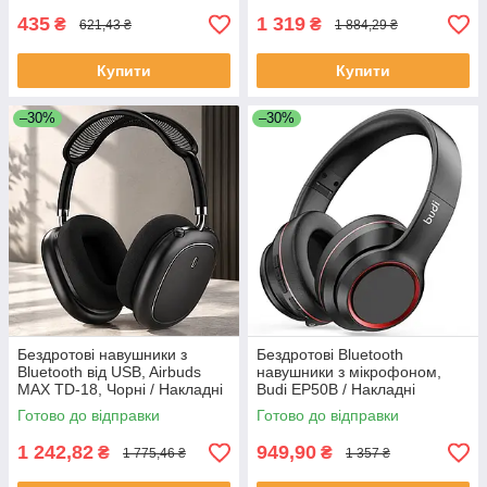
435
1 319
₴
₴
621,43 ₴
1 884,29 ₴
Купити
Купити
–30%
–30%
Бездротові навушники з
Бездротові Bluetooth
Bluetooth від USB, Airbuds
навушники з мікрофоном,
MAX TD-18, Чорні / Накладні
Budi EP50B / Накладні
навушники / Bluetooth
навушники блютуз
Готово до відправки
Готово до відправки
навушники
1 242,82
949,90
₴
₴
1 775,46 ₴
1 357 ₴