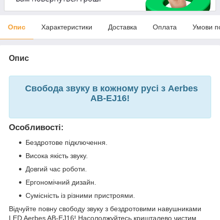
Опис
Характеристики
Доставка
Оплата
Умови п
Опис
Свобода звуку в кожному русі з Aerbes
AB-EJ16!
Особливості:
Бездротове підключення.
Висока якість звуку.
Довгий час роботи.
Ергономічний дизайн.
Сумісність із різними пристроями.
Відчуйте повну свободу звуку з бездротовими навушниками
LED Aerbes AB-EJ16! Насолоджуйтесь кришталево чистим