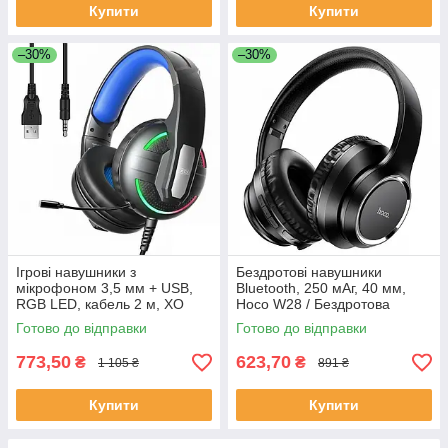
Купити
Купити
–30%
–30%
Ігрові навушники з
Бездротові навушники
мікрофоном 3,5 мм + USB,
Bluetooth, 250 мАг, 40 мм,
RGB LED, кабель 2 м, XO
Hoco W28 / Бездротова
GE-09 / Комп'ютерні
стерео гарнітура / Блютуз
Готово до відправки
Готово до відправки
навушники дротові /
наушники накладні
Навушники геймерські
773,50
623,70
₴
₴
1 105 ₴
891 ₴
Купити
Купити