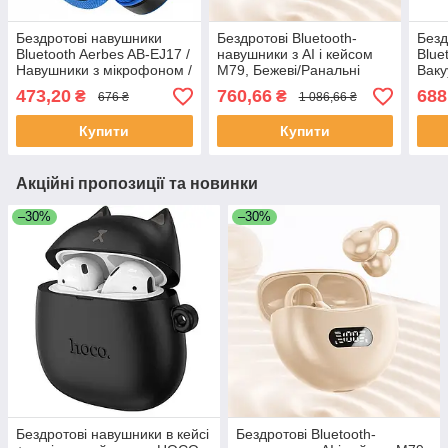
Бездротові навушники
Бездротові Bluetooth-
Безд
Bluetooth Aerbes AB-EJ17 /
навушники з AI і кейсом
Blue
Навушники з мікрофоном /
M79, Бежеві/Ранальні
Ваку
Накладні навушники
навушники/Блютуз
Порт
473,20
760,66
688
₴
₴
676 ₴
1 086,66 ₴
навушники/Навушники з
мік
мікрофоном
Купити
Купити
Акційні пропозиції та новинки
–30%
–30%
Бездротові навушники в кейсі
Бездротові Bluetooth-