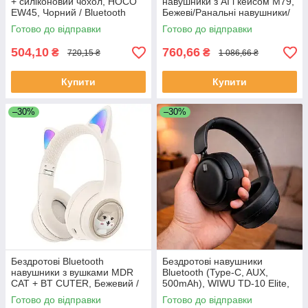
+ силіконовий чохол, HOCO
навушники з AI і кейсом M79,
EW45, Чорний / Bluetooth
Бежеві/Ранальні навушники/
навушники / Навушники
Блютуз навушники/
Готово до відправки
Готово до відправки
вкладиші / Навушники блютуз
Навушники з мікрофоном
504,10
760,66
₴
₴
720,15 ₴
1 086,66 ₴
Купити
Купити
–30%
–30%
Бездротові Bluetooth
Бездротові навушники
навушники з вушками MDR
Bluetooth (Type-C, AUX,
CAT + BT CUTER, Бежевий /
500mAh), WIWU TD-10 Elite,
Дитячі навушники з котячими
чорний / Накладні навушники
Готово до відправки
Готово до відправки
вушками