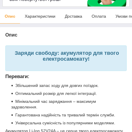
Опис
Характеристики
Доставка
Оплата
Умови п
Опис
Заряди свободу: акумулятор для твого
електросамокату!
Переваги:
Збільшений запас ходу для довгих поїздок.
Оптимальний розмір для легкої інтеграції.
Мінімальний час заряджання – максимум
задоволення.
Гарантована надійність та тривалий термін служби.
Універсальна сумісність із популярними моделями.
Акумулятор Li-Ion 52V24A – це серце твого електросамокату,