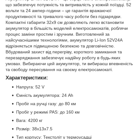
що забезпечує потужність та витривалість у кожній поїздці. 52
вольти та 24 ампер-години – це гарантія вражаючої
продуктивності та тривалого часу роботи без підзарядки.
Компактні габарити 32x9 см дозволяють легко встановити
акумулятор в більшість моделей електросамокатів, роблячи
процес заміни простим і зручним. Виготовлений за
найсучаснішими технологіями, акумулятор Li-Ion 52V24A
відрізняється підвищеною безпекою та довговічністю.
Вбудований захист від перегріву, короткого замикання та
перезаряджання забезпечує надійну роботу в будь-яких
умовах. Вибираючи цей акумулятор, ти вибираєш впевненість
та свободу пересування на своєму електросамокаті.
Характеристики:
Напруга: 52 V
Ємність акумулятора: 24 Ah
Пробіг на ручці газу: до 80 км
Пробіг у режимі PAS: до 160 км
Вага: 4200 кг
Розмір: 38х13х7.5
Тип корпусу: Текстоліт у термоусадці