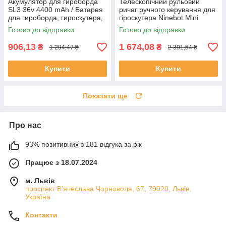
Акумулятор для гироборда
Телескопічний рульовий
SL3 36v 4400 mAh / Батарея
ричаг ручного керування для
для гироборда, гироскутера,
гіроскутера Ninebot Mini
міні сігвея
(Pro), до 102см / Палка
Готово до відправки
Готово до відправки
універсальна для сигвея
906,13
1 674,08
₴
₴
1 294,47 ₴
2 391,54 ₴
Купити
Купити
Показати ще
Про нас
93% позитивних з 181 відгука за рік
Працює з 18.07.2024
м. Львів
проспект В'ячеслава Чорновола, 67, 79020, Львів,
Україна
Контакти