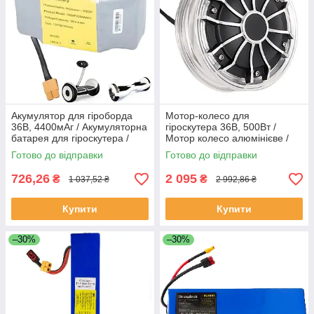
Акумулятор для гіроборда
Мотор-колесо для
36В, 4400мАг / Акумуляторна
гіроскутера 36В, 500Вт /
батарея для гіроскутера /
Мотор колесо алюмінієве /
Батарея на гіроборд
Моторне колесо для
Готово до відправки
Готово до відправки
гіроборда
726,26
2 095
₴
₴
1 037,52 ₴
2 992,86 ₴
Купити
Купити
–30%
–30%