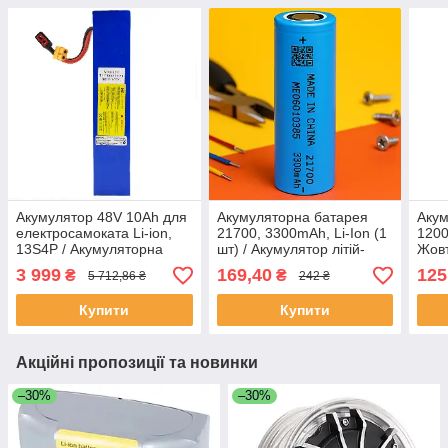
Акумулятор 48V 10Ah для
Акумуляторна батарея
Акум
електросамоката Li-ion,
21700, 3300mAh, Li-Ion (1
1200
13S4P / Акумуляторна
шт) / Акумулятор літій-
Жовт
батарея для
іонний / Високотоковий
пере
3 999
169,40
125
₴
₴
5 712,86 ₴
242 ₴
електротранспорту
акумулятор для ліхтарика
ліхт
бата
Купити
Купити
Акційні пропозиції та новинки
–30%
–30%