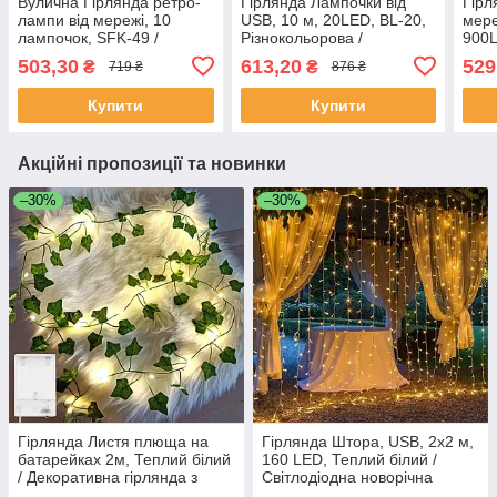
Вулична Гірлянда ретро-
Гірлянда Лампочки від
Гірл
лампи від мережі, 10
USB, 10 м, 20LED, BL-20,
мере
лампочок, SFK-49 /
Різнокольорова /
900L
Світлодіодна гірлянда /
Світлодіодна гірлянда /
Світ
503,30
613,20
529
₴
₴
719 ₴
876 ₴
Гірлянда новорічна
Новорічна вулична
Ново
гірлянда
Купити
Купити
Акційні пропозиції та новинки
–30%
–30%
Гірлянда Листя плюща на
Гірлянда Штора, USB, 2х2 м,
батарейках 2м, Теплий білий
160 LED, Теплий білий /
/ Декоративна гірлянда з
Світлодіодна новорічна
листя / Гірлянда лоза штучна
гірлянда / Гірлянда