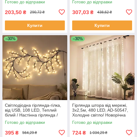
Готово до відправки
Готово до відправки
203,50
307,03
₴
₴
290,72 ₴
438,62 ₴
Купити
Купити
–30%
–30%
Світлодіодна гірлянда-гілка,
Гірлянда штора від мережі,
від USB, 108 LED, Теплий
3х2,5м, 480 LED, AD-50547,
білий / Настінна гірлянда /
Холодне світло/ Новорічна
Декоративна гірлянда
гірлянда на вікно
Готово до відправки
Готово до відправки
395
724
₴
₴
564,29 ₴
1 034,29 ₴