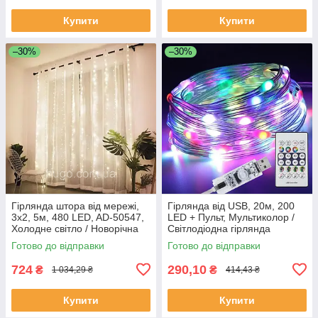
Купити
Купити
–30%
–30%
Гірлянда штора від мережі,
Гірлянда від USB, 20м, 200
3х2, 5м, 480 LED, AD-50547,
LED + Пульт, Мультиколор /
Холодне світло / Новорічна
Світлодіодна гірлянда
гірлянда на вікно
новорічна / Різнокольорова
Готово до відправки
Готово до відправки
гірлянда на ялинку
724
290,10
₴
₴
1 034,29 ₴
414,43 ₴
Купити
Купити