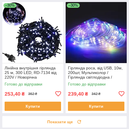
–30%
–30%
Лінійна внутрішня гірлянда
Гірлянда роса, від USB, 10м,
25 м, 300 LED, RD-7134 від
200шт, Мультиколор /
220V / Новорічна
Гірлянда світлодіодна /
світлодіодна гірлянда "Нитка"
Новорічна гірлянда
Готово до відправки
Готово до відправки
253,40
239,40
₴
₴
362 ₴
342 ₴
Купити
Купити
Показати ще