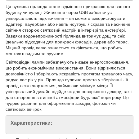
Ця вулична гірлянда стане відмінною прикрасою для вашого
будинку чи вулиці. Живлення через USB забезпечує
універсальність підключення – ви можете використовувати
адаптер, пауербанк або навіть ноутбук. Яскраве та насичене
світіння створює святковий настрій в інтер'єрі та екстер'єрі.
Завдяки водонепроникності гірлянда витримує дощ та сніг,
ідеально підходячи для прикраси фасадів, дерев або терас.
Міцний провід легко згинається та фіксується, що робить
монтаж швидким та зручним.
Світлодіодні лампи забезпечують низьке енергоспоживання,
що робить економічним використання. Вони відрізняються
довговічністю і зберігають яскравість протягом тривалого часу,
радую вас рік у рік. Гірлянда вулична проста у зберіганні - її
провід легко згортається, займаючи мінімум місця. Її
універсальний дизайн підійде як для новорічного декору, так і
для створення затишної атмосфери будь-якої пори року. Це
чудове рішення для оформлення заходів, фотозон чи
святкових вечірок.
Характеристики: