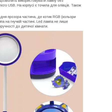
дозволить використовувати лампу без
cro USB. На корпусі є точила для олівців. Також
дня прозора частина, де котик RGB (кольори
а на гнучкій частині. Led лампа не лише
ручності до дитячої кімнати.