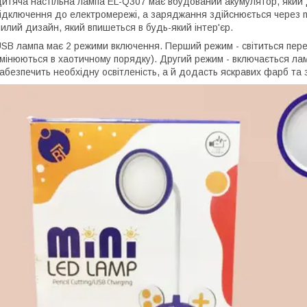
итяча настільна лампа EL-Q307 має вбудований акумулятор, який 
ідключення до електромережі, а заряджання здійснюється через mi
илий дизайн, який впишеться в будь-який інтер'єр.
SB лампа має 2 режими включення. Перший режим - світиться пере
мінюються в хаотичному порядку). Другий режим - включається ламп
абезпечить необхідну освітленість, а й додасть яскравих фарб та з