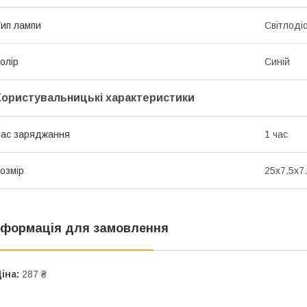
ип лампи
Світлоді
олір
Синій
Користувальницькі характеристики
ас заряджання
1 час
озмір
25x7.5x7
нформація для замовлення
іна:
287 ₴