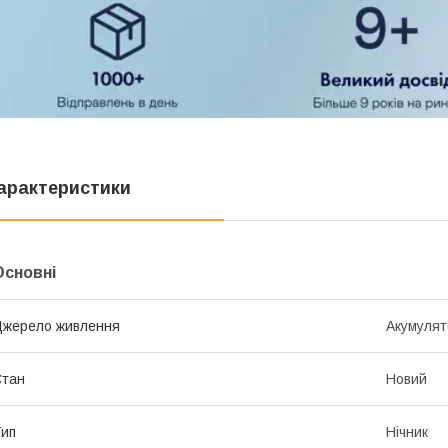
арактеристики
Основні
жерело живлення
Акумуля
Стан
Новий
ип
Нічник