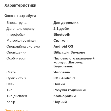
Характеристики
Основні атрибути
Вікова група
Для дорослих
Діагональ екрану
2.1 дюйм
Інтерфейси
Bluetooth
Матеріал ремінця
Силікон
Операційна система
Android OS
Оповіщення
Вібрація, Звукове
Особливості
Пиловологозахищений
корпус, Шагомер,
Будильник
Стать
Чоловіча
Сумісність з
IOS, Android
Стан
Новий
Тип
Розумні годинники
Тип дисплея
Кольоровий
Колір
Чорний
Приховати