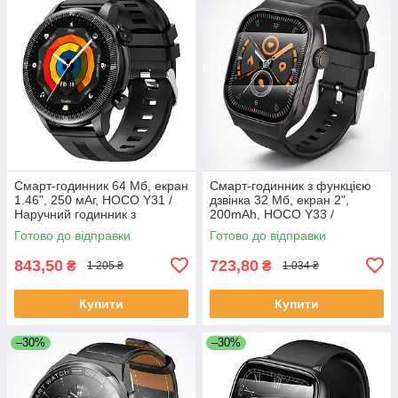
Смарт-годинник 64 Мб, екран
Смарт-годинник з функцією
1.46", 250 мАг, HOCO Y31 /
дзвінка 32 Мб, екран 2",
Наручний годинник з
200mAh, HOCO Y33 /
функцією дзвінка / Розумний
Спортивний наручний
Готово до відправки
Готово до відправки
годинник на руку
годинник / Розумний
годинник
843,50
723,80
₴
₴
1 205 ₴
1 034 ₴
Купити
Купити
–30%
–30%