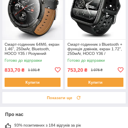
Смарт-годинник 64Мб, екран
Смарт-годинник з Bluetooth +
1.46", 250мАг, Bluetooth,
функція дзвінків, екран 1.72",
HOCO Y35 / Розумний
250мАг, HOCO Y36 /
годинник на руку / Наручний
Спортивний годинник на руку
Готово до відправки
Готово до відправки
годинник з функцією дзвінка
/ Розумний годинник
833,70
753,20
₴
₴
1 191 ₴
1 076 ₴
Купити
Купити
Показати ще
Про нас
93% позитивних з 184 відгуків за рік