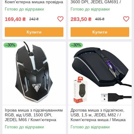
Комп'ютерна мишка провідна
3600 DPI, JEDEL GM691 /
/ Мишка для комп'ютера
Комп'ютерна мишка / Мишка
Готово до відправки
Готово до відправки
для комп'ютера
169,40
283,50
₴
₴
242 ₴
405 ₴
Купити
Купити
–30%
–30%
Ігрова миша з підсвічуванням
Дротова миша з підсвіткою,
RGB, від USB, 1500 DPI,
USB, 1,5 м, JEDEL M82 / /
JEDEL M66 / Комп'ютерна
Комп'ютерна миша / Мишка
мишка провідна / Мишка для
для комп'ютера / Провідна
Готово до відправки
Готово до відправки
комп'ютера
миша для ПК