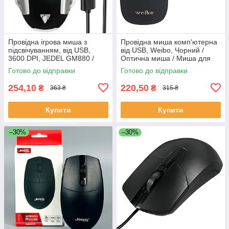
Провідна ігрова миша з
Провідна миша комп'ютерна
підсвічуванням, від USB,
від USB, Weibo, Чорний /
3600 DPI, JEDEL GM880 /
Оптична миша / Миша для
Комп'ютерна мишка / Мишка
ПК / Миша для ноутбука
Готово до відправки
Готово до відправки
для комп'ютера
254,10
220,50
₴
₴
363 ₴
315 ₴
Купити
Купити
–30%
–30%