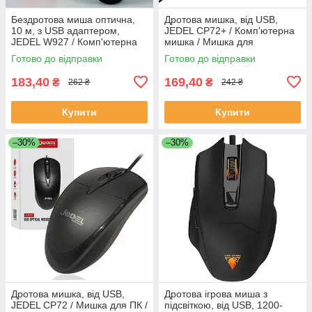
Бездротова миша оптична,
Дротова мишка, від USB,
10 м, з USB адаптером,
JEDEL CP72+ / Комп'ютерна
JEDEL W927 / Комп'ютерна
мишка / Мишка для
миша / Мишка для
комп'ютера / Мишка для ПК
Готово до відправки
Готово до відправки
комп'ютера
183,40
169,40
₴
₴
262 ₴
242 ₴
Купити
Купити
–30%
–30%
Дротова мишка, від USB,
Дротова ігрова миша з
JEDEL CP72 / Мишка для ПК /
підсвіткою, від USB, 1200-