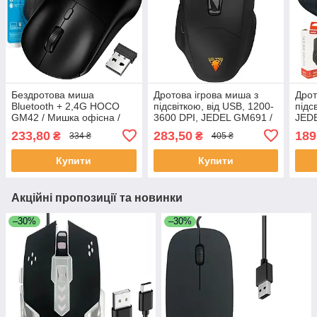
Бездротова миша
Дротова ігрова миша з
Дрот
Bluetooth + 2,4G HOCO
підсвіткою, від USB, 1200-
підс
GM42 / Мишка офісна /
3600 DPI, JEDEL GM691 /
JEDE
Комп'ютерна мишка /
Комп'ютерна мишка /
Комп
233,80
283,50
189
₴
₴
334 ₴
405 ₴
Мишка для ПК
Мишка для комп'ютера
Мишк
Пров
Купити
Купити
Акційні пропозиції та новинки
–30%
–30%