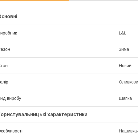
Основні
иробник
L&L
Сезон
Зима
Стан
Новий
олір
Оливков
ид виробу
Шапка
Користувальницькі характеристики
собливості
Нашивка-