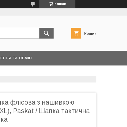
Кошик
Кошик
ЕННЯ ТА ОБМІН
пка флісова з нашивкою-
XL), Paskat / Шапка тактична
пка