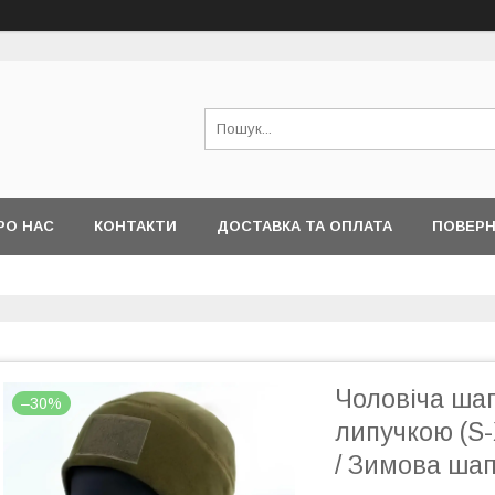
РО НАС
КОНТАКТИ
ДОСТАВКА ТА ОПЛАТА
ПОВЕРН
Чоловіча ша
–30%
липучкою (S-
/ Зимова ша