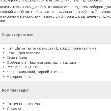
искомфорту, її можна носити як самостійно, так і під шоломом.
авдяки тактичному дизайну, ця шапка стане чудовим вибором для ві
ктивний спосіб життя. Компактність та легка вага роблять її зруч
нтенсивного використання взимку ця флісова шапка ідеально підх
мов.
Характеристики:
Тип: Шапка тактична зимова / Шапка флісова тактична
Стать: Для чоловіків
Сезон: Зима
Особливість: Нашивка-липучка, пласкі шви
Розмір: S / M / L / XL
Колір: Оливковий, Чорний, Піксель
Матеріал: Фліс
Комплектація:
Тактична шапка Paskat
Упаковка