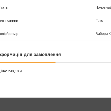
тать
Чоловічи
ип тканини
Фліс
олір/розмір
Вибери К
нформація для замовлення
іна:
240,10 ₴