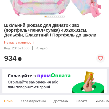
Шкільний рюкзак для дівчаток 3в1
(портфель+пенал+сумка) 43х20х31см,
Дельфін, Блакитний / Портфель до школи
Немає в наявності
Код: 234571660
Роздріб
934
₴
Опис
Характеристики
Доставка
Оплата
Умови п