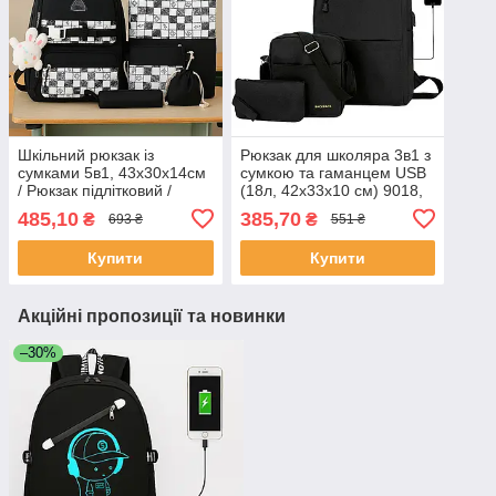
Шкільний рюкзак із
Рюкзак для школяра 3в1 з
сумками 5в1, 43х30х14см
сумкою та гаманцем USB
/ Рюкзак підлітковий /
(18л, 42х33х10 см) 9018,
Дитячий рюкзак до школи /
Чорний / Міський рюкзак
485,10
385,70
₴
₴
693 ₴
551 ₴
Шкільний портфель
Купити
Купити
Акційні пропозиції та новинки
–30%