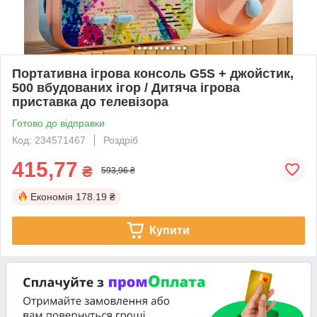
Портативна ігрова консоль G5S + джойстик,
500 вбудованих ігор / Дитяча ігрова
приставка до телевізора
Готово до відправки
Код: 234571467
Роздріб
415,77
₴
593,96 ₴
Економія
178.19 ₴
Купити