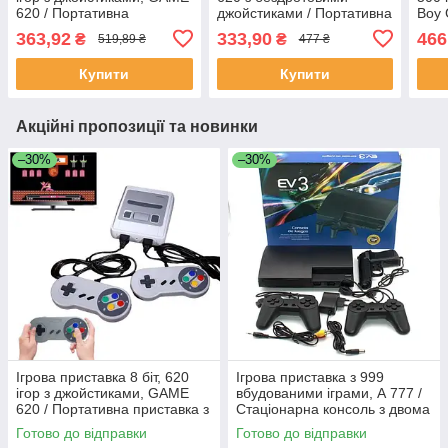
620 / Портативна
джойстиками / Портативна
Boy 
приставка з джойстиками
ігрова приставка
прис
363,92
333,90
466
₴
₴
519,89 ₴
477 ₴
прис
Купити
Купити
Акційні пропозиції та новинки
–30%
–30%
Ігрова приставка 8 біт, 620
Ігрова приставка з 999
ігор з джойстиками, GAME
вбудованими іграми, А 777 /
620 / Портативна приставка з
Стаціонарна консоль з двома
джойстиками
геймпадами та пістолетом
Готово до відправки
Готово до відправки