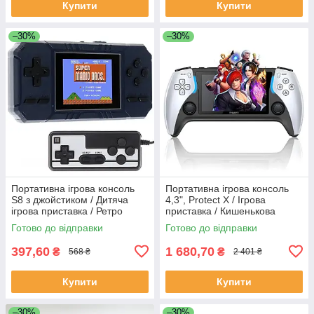
Купити
Купити
–30%
–30%
Портативна ігрова консоль
Портативна ігрова консоль
S8 з джойстиком / Дитяча
4,3", Protect X / Ігрова
ігрова приставка / Ретро
приставка / Кишенькова
консоль для ігор
ігрова приставка з екраном
Готово до відправки
Готово до відправки
397,60
1 680,70
₴
₴
568 ₴
2 401 ₴
Купити
Купити
–30%
–30%