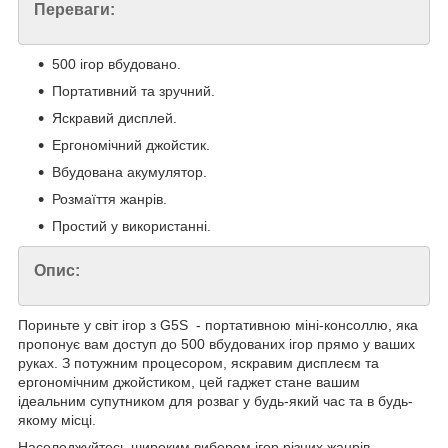
Переваги:
500 ігор вбудовано.
Портативний та зручний.
Яскравий дисплей.
Ергономічний джойстик.
Вбудована акумулятор.
Розмаїття жанрів.
Простий у використанні.
Опис:
Пориньте у світ ігор з G5S - портативною міні-консоллю, яка
пропонує вам доступ до 500 вбудованих ігор прямо у ваших
руках. З потужним процесором, яскравим дисплеєм та
ергономічним джойстиком, цей гаджет стане вашим
ідеальним супутником для розваг у будь-який час та в будь-
якому місці.
Насолоджуйтесь широким вибором ігор різних жанрів,