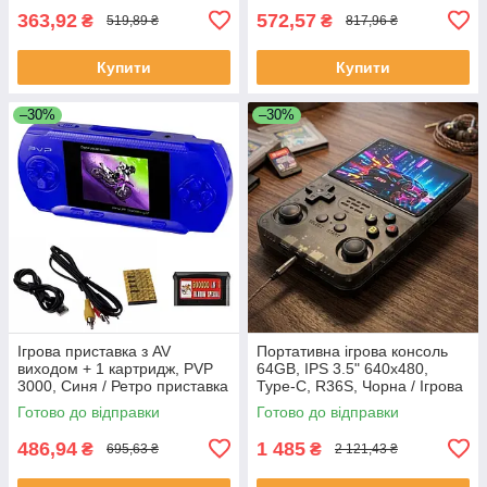
363,92
572,57
₴
₴
519,89 ₴
817,96 ₴
Купити
Купити
–30%
–30%
Ігрова приставка з AV
Портативна ігрова консоль
виходом + 1 картридж, PVP
64GB, IPS 3.5" 640x480,
3000, Синя / Ретро приставка
Type-C, R36S, Чорна / Ігрова
/ Портативна ігрова консоль
приставка
Готово до відправки
Готово до відправки
486,94
1 485
₴
₴
695,63 ₴
2 121,43 ₴