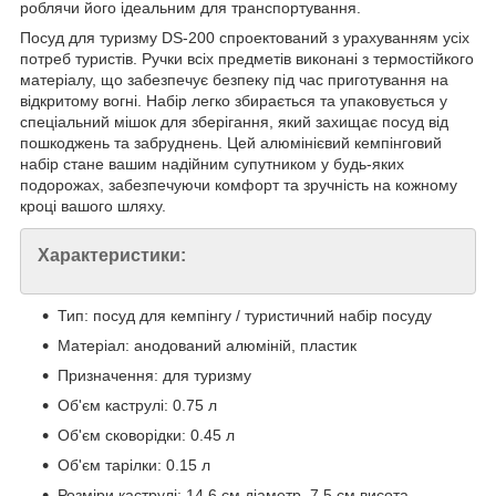
роблячи його ідеальним для транспортування.
Посуд для туризму DS-200 спроектований з урахуванням усіх
потреб туристів. Ручки всіх предметів виконані з термостійкого
матеріалу, що забезпечує безпеку під час приготування на
відкритому вогні. Набір легко збирається та упаковується у
спеціальний мішок для зберігання, який захищає посуд від
пошкоджень та забруднень. Цей алюмінієвий кемпінговий
набір стане вашим надійним супутником у будь-яких
подорожах, забезпечуючи комфорт та зручність на кожному
кроці вашого шляху.
Характеристики:
Тип: посуд для кемпінгу / туристичний набір посуду
Матеріал: анодований алюміній, пластик
Призначення: для туризму
Об'єм каструлі: 0.75 л
Об'єм сковорідки: 0.45 л
Об'єм тарілки: 0.15 л
Розміри каструлі: 14.6 см діаметр, 7.5 см висота