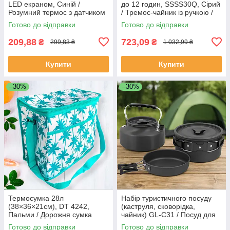
LED екраном, Синій /
до 12 годин, SSSS30Q, Сірий
Розумний термос з датчиком
/ Тремос-чайник із ручкою /
температури
Термокувшин для чаю
Готово до відправки
Готово до відправки
209,88
723,09
₴
₴
299,83 ₴
1 032,99 ₴
Купити
Купити
–30%
–30%
Термосумка 28л
Набір туристичного посуду
(38×36×21см), DT 4242,
(каструля, сковорідка,
Пальми / Дорожня сумка
чайник) GL-C31 / Посуд для
холодильник / Сумка термос
кемпінгу / Похідний набір
Готово до відправки
Готово до відправки