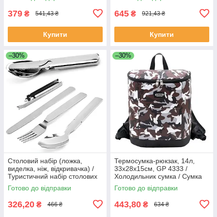
посуду
379
645
₴
₴
541,43 ₴
921,43 ₴
Купити
Купити
–30%
–30%
Столовий набір (ложка,
Термосумка-рюкзак, 14л,
виделка, ніж, відкривачка) /
33x28x15см, GP 4333 /
Туристичний набір столових
Холодильник сумка / Сумка
приборів
холодильник для пікніка
Готово до відправки
Готово до відправки
326,20
443,80
₴
₴
466 ₴
634 ₴