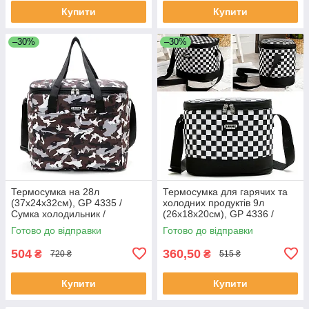
Купити
Купити
–30%
–30%
Термосумка на 28л
Термосумка для гарячих та
(37x24x32см), GP 4335 /
холодних продуктів 9л
Сумка холодильник /
(26х18х20см), GP 4336 /
Термосумка для холодних та
Водонепроникна сумка
Готово до відправки
Готово до відправки
гарячих продуктів
холодильник
504
360,50
₴
₴
720 ₴
515 ₴
Купити
Купити