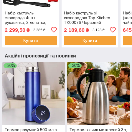
Набір каструль +
Набір каструль зі
Набі
сковорода 4шт+
сковородою Top Kitchen
(кас
рукавичка, 2 лопатки,
TK00076 Червоний
чайн
(16см, 28см, 32см, 28см),
для 
2 299,50
2 189,60
645
₴
₴
3 285 ₴
3 128 ₴
Червоний / Набір посуди з
набі
антіпригарним покриттям
Купити
Купити
Акційні пропозиції та новинки
–30%
–30%
Термос розумний 500 мл з
Термос-глечик металевий 3л,