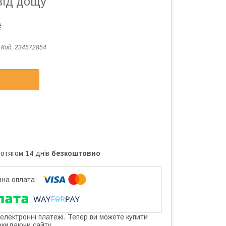
від дощу
₴
Код:
234572854
ротягом 14 днів
безкоштовно
 електронні платежі. Тепер ви можете купити
окидаючи сайту.