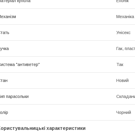
атеріал купола
Епонж
еханізм
Механіка
тать
Унісекс
учка
Гак, плас
истема "антиветер"
Так
Стан
Новий
ип парасольки
Складан
олір
Чорний
Користувальницькі характеристики