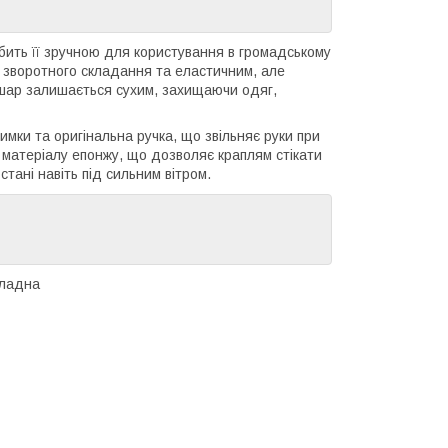
бить її зручною для користування в громадському
му зворотного складання та еластичним, але
 шар залишається сухим, захищаючи одяг,
имки та оригінальна ручка, що звільняє руки при
 матеріалу епонжу, що дозволяє краплям стікати
стані навіть під сильним вітром.
кладна