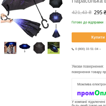
Парасолька 
295 
421,43 ₴
Готово до відправки
Купити
0 (800) 33-51-04
повернення товару п
У компанії підключені
будь-який товар не п