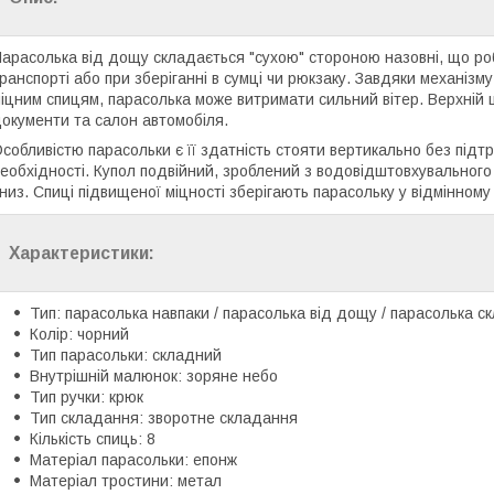
арасолька від дощу складається "сухою" стороною назовні, що ро
ранспорті або при зберіганні в сумці чи рюкзаку. Завдяки механіз
іцним спицям, парасолька може витримати сильний вітер. Верхній
окументи та салон автомобіля.
собливістю парасольки є її здатність стояти вертикально без підтр
еобхідності. Купол подвійний, зроблений з водовідштовхувального
низ. Спиці підвищеної міцності зберігають парасольку у відмінному 
Характеристики:
Тип: парасолька навпаки / парасолька від дощу / парасолька с
Колір: чорний
Тип парасольки: складний
Внутрішній малюнок: зоряне небо
Тип ручки: крюк
Тип складання: зворотне складання
Кількість спиць: 8
Матеріал парасольки: епонж
Матеріал тростини: метал