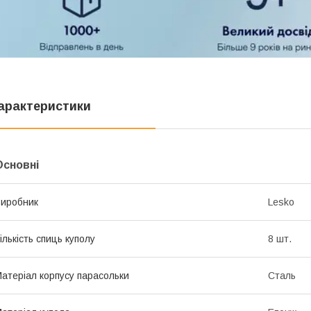
арактеристики
Основні
иробник
Lesko
ількість спиць куполу
8 шт.
атеріал корпусу парасольки
Сталь