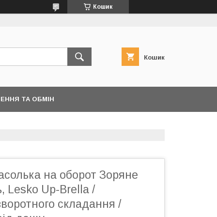
Кошик
Кошик
ЕННЯ ТА ОБМІН
асолька на оборот Зоряне
, Lesko Up-Brella /
воротного складання /