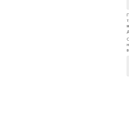
П
т
м
д
О
н
в