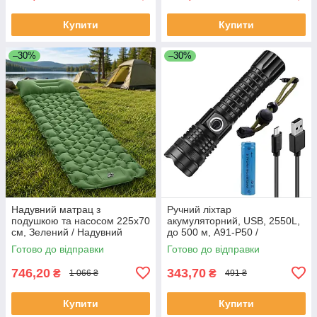
Купити
Купити
–30%
–30%
Надувний матрац з
Ручний ліхтар
подушкою та насосом 225х70
акумуляторний, USB, 2550L,
см, Зелений / Надувний
до 500 м, A91-P50 /
каремат туристичний
Водонепроникний ліхтарик /
Готово до відправки
Готово до відправки
Тактичний ліхтар
746,20
343,70
₴
₴
1 066 ₴
491 ₴
Купити
Купити