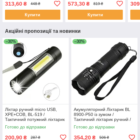
Ліхтар ручний
світлодіодний ліхтар /
P50 
313,60
573,30
309
₴
₴
448 ₴
819 ₴
світлодіодний / LED ліхтар
Акумуляторний ліхтар
ліхт
тактичний
Світ
Купити
Купити
Акційні пропозиції та новинки
–30%
–30%
Ліхтар ручний micro USB,
Акумуляторний Ліхтарик BL
XPE+COB, ВL-519 /
8900-P50 із зумом /
Тактичний потужний ліхтарик
Тактичний ліхтарик ручний /
Ліхтарик на акумуляторі
Готово до відправки
Готово до відправки
200,90
354,20
₴
₴
287 ₴
506 ₴