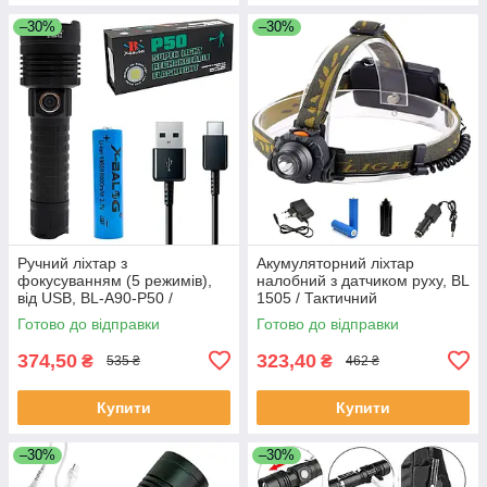
–30%
–30%
Ручний ліхтар з
Акумуляторний ліхтар
фокусуванням (5 режимів),
налобний з датчиком руху, BL
від USB, BL-A90-P50 /
1505 / Тактичний
Кишеньковий ліхтарик /
світлодіодний ліхтарик на
Готово до відправки
Готово до відправки
Тактичний ліхтарик
голову
374,50
323,40
₴
₴
535 ₴
462 ₴
Купити
Купити
–30%
–30%