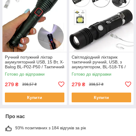
Ручний потужний ліхтар
Світлодіодний ліхтарик
акумуляторний USB, 15 Вт, X-
тактичний ручний, USB, з
Balog BL-P02-P50 / Тактичний
акумулятором, BL-518-T6 /
LED-ліхтарик
Кишеньковий ліхтар з
Готово до відправки
Готово до відправки
фокусуванням та кліпсою
279
279
₴
₴
398,57 ₴
398,57 ₴
Купити
Купити
Про нас
93% позитивних з 184 відгуків за рік