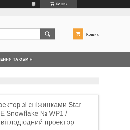
Кошик
Кошик
ЕННЯ ТА ОБМІН
ектор зі сніжинками Star
E Snowflake № WP1 /
світлодіодний проектор