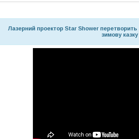
Лазерний проектор Star Shower перетворить 
зимову казку