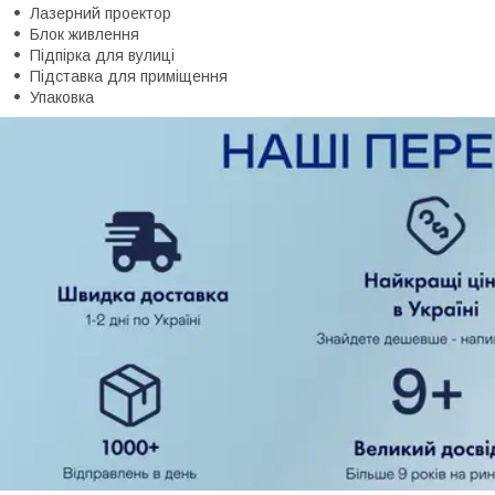
Лазерний проектор
Блок живлення
Підпірка для вулиці
Підставка для приміщення
Упаковка