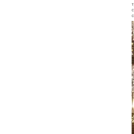
т
с
с