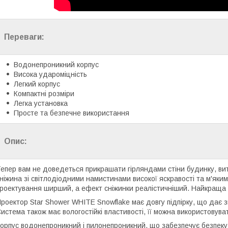
Переваги:
Водонепроникний корпус
Висока удароміцність
Легкий корпус
Компактні розміри
Легка установка
Просте та безпечне використання
Опис:
епер вам не доведеться прикрашати гірляндами стіни будинку, вит
ніжина зі світлодіодними намистинами високої яскравості та м'яким 
роектування ширший, а ефект сніжинки реалістичніший. Найкраща в
роектор Star Shower WHITE Snowflake має довгу підпірку, що дає змо
истема також має вологостійкі властивості, її можна використовува
орпус водонепроникний і пилонепроникний, що забезпечує безпеку 