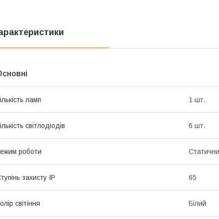
арактеристики
Основні
ількість ламп
1 шт.
ількість світлодіодів
6 шт.
ежим роботи
Статичн
тупінь захисту IP
65
олір світіння
Білий