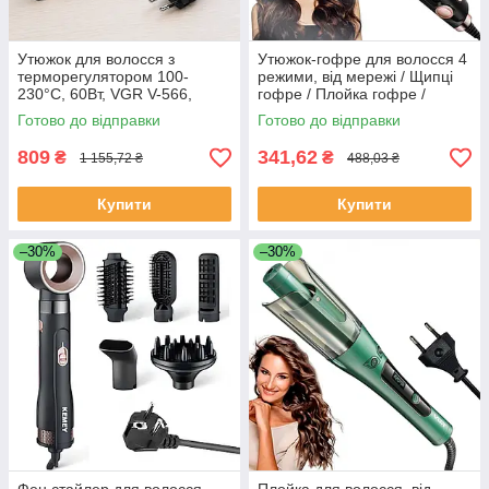
Утюжок для волосся з
Утюжок-гофре для волосся 4
терморегулятором 100-
режими, від мережі / Щипці
230°C, 60Вт, VGR V-566,
гофре / Плойка гофре /
Білий / Плойка для
Утюжок для волосся
Готово до відправки
Готово до відправки
вирівнювання волосся /
Випрямляч для волосся
809
341,62
₴
₴
1 155,72 ₴
488,03 ₴
Купити
Купити
–30%
–30%