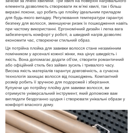
зачіски за лічені хвилини. Три хвилі на поверхні нагрівального
елемента дозволяють створювати як м’які хвилі, так і більш
виразні локони, що робить цю плойку ідеальним приладом
для будь-якого випадку. Регулювання температури гарантує
безпеку для волосся, зменшуючи ризик їх пошкодження навіть
при частому використанні. Ергономічний дизайн і легка вага
забезпечують комфорт у роботі, а швидкий нагрів дозволяє
економити час, створюючи стильний образ.
Ця потрійна плойка для завивки волосся стане незамінним
помічником у арсеналі кожної жінки, яка цінує швидкість і
якість. Вона допомагає додати об’єм, створити романтичний
або офіційний стиль без зайвих зусиль і тривалого часу.
Висока якість матеріалів гарантує довговічність, а сучасна
технологія захищає волосся від пошкоджень. Компактний
розмір робить її зручною для подорожей і зберігання.
Купуючи цю потрійну плойку для завивки волосся, ви
отримуєте універсальний інструмент, який допоможе вам
виглядати бездоганно щодня і створювати унікальні образи у
комфорті власного дому.