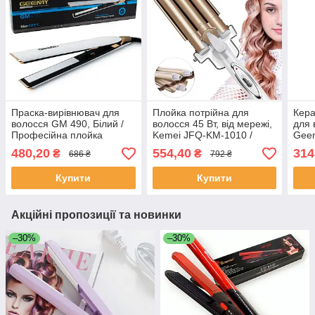
Праска-вирівнювач для
Плойка потрійна для
Кера
волосся GM 490, Білий /
волосся 45 Вт, від мережі,
для 
Професійна плойка
Kemei JFQ-KM-1010 /
Gee
випрямляч / Стайлер
Щипці для локонів /
Прил
480,20
554,40
314
₴
₴
686 ₴
792 ₴
Прилад для укладання
воло
волосся
Щип
Купити
Купити
Акційні пропозиції та новинки
–30%
–30%