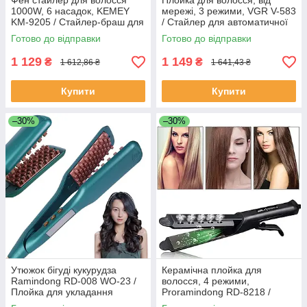
Фен стайлер для волосся
Плойка для волосся, від
1000W, 6 насадок, KEMEY
мережі, 3 режими, VGR V-583
KM-9205 / Стайлер-браш для
/ Стайлер для автоматичної
укладання волосся / Фен
завивки волосся
Готово до відправки
Готово до відправки
щітка для волосся
1 129
1 149
₴
₴
1 612,86 ₴
1 641,43 ₴
Купити
Купити
–30%
–30%
Утюжок бігуді кукурудза
Керамічна плойка для
Ramindong RD-008 WO-23 /
волосся, 4 режими,
Плойка для укладання
Proramindong RD-8218 /
волосся / Випрямляч для
Праска для волосся /