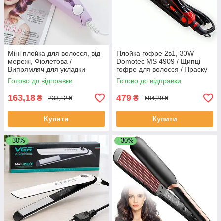
Міні плойка для волосся, від
Плойка гофре 2в1, 30W
мережі, Фіолетова /
Domotec MS 4909 / Щипці
Випрямляч для укладки
гофре для волосся / Праску
волосся / Міні утюжок для
для випрямлення волосся
Готово до відправки
Готово до відправки
стайлінга
163,18
479
₴
₴
233,12 ₴
684,29 ₴
Купити
Купити
–30%
–30%