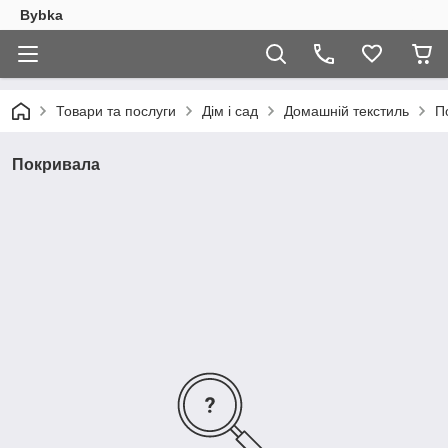
Bybka
Товари та послуги
Дім і сад
Домашній текстиль
П
Покривала