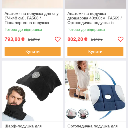
Анатомічна подушка для сну
Анатомічна подушка
(74х48 см), FA568 /
двошарова 40х60см, FA569 /
Гіпоалергенна подушка
Ортопедична подушка із
ефектом пам'яті / Подвійна
Готово до відправки
Готово до відправки
подушка для сну
793,80
802,20
₴
₴
1 134 ₴
1 146 ₴
Купити
Купити
Шарф-подушка для
Ортопедична подушка для