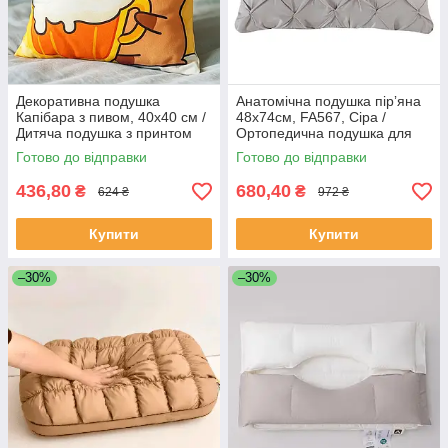
Декоративна подушка
Анатомічна подушка пірʼяна
Капібара з пивом, 40х40 см /
48х74см, FA567, Сіра /
Дитяча подушка з принтом
Ортопедична подушка для
сну / Подушка анатомічна
Готово до відправки
Готово до відправки
тісто
436,80
680,40
₴
₴
624 ₴
972 ₴
Купити
Купити
–30%
–30%