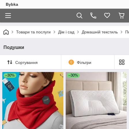
Bybka
Товари та послуги
Дім і сад
Домашній текстиль
П
Подушки
Сортування
0
Фільтри
–30%
–30%