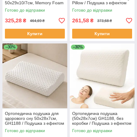
50x29x10/7см, Memory Foam
Pillow / Подушка з ефектом
Pillow / Подушка ортопедична
пам'яті
Готово до відправки
Готово до відправки
для сну
325,28
261,58
₴
₴
464,69 ₴
373,68 ₴
Купити
Купити
–30%
–30%
Ортопедична подушка для
Ортопедична подушка
здорового сну 50х28х7см,
(50х28х7см) GH1188, без
GH1188 / Подушка з ефектом
коробки / Подушка з ефектом
пам'яті / Подушка анатомічна
пам'яті / Подушка анатомічна
Готово до відправки
Готово до відправки