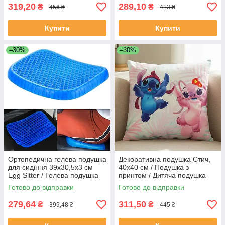
319,20
289,10
₴
₴
456 ₴
413 ₴
Купити
Купити
–30%
–30%
Ортопедична гелева подушка
Декоративна подушка Стич,
для сидіння 39х30,5х3 см
40х40 см / Подушка з
Egg Sitter / Гелева подушка
принтом / Дитяча подушка
на стілець з чохлом
Готово до відправки
Готово до відправки
279,64
311,50
₴
₴
399,48 ₴
445 ₴