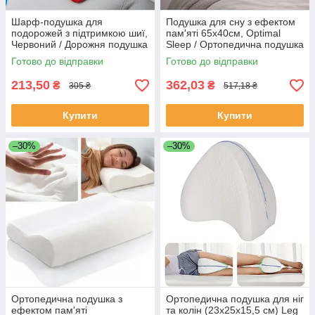
Шарф-подушка для
Подушка для сну з ефектом
подорожей з підтримкою шиї,
пам'яті 65х40см, Optimal
Червоний / Дорожня подушка
Sleep / Ортопедична подушка
/ Подушка для шиї
Готово до відправки
Готово до відправки
213,50
362,03
₴
₴
305 ₴
517,18 ₴
Купити
Купити
–30%
–30%
Ортопедична подушка з
Ортопедична подушка для ніг
ефектом пам'яті
та колін (23х25х15,5 см) Leg