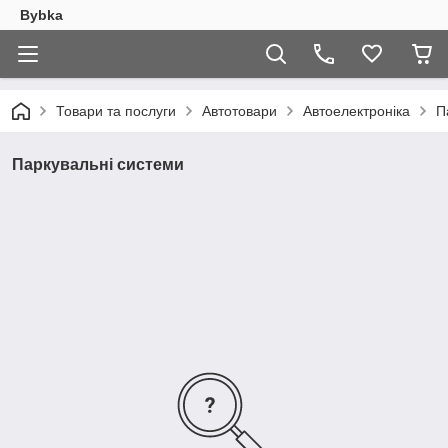
Bybka
Товари та послуги
Автотовари
Автоелектроніка
П
Паркувальні системи