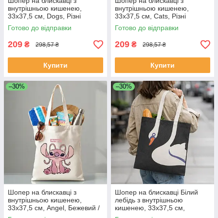
Шопер на блискавці з
Шопер на блискавці з
внутрішньою кишенею,
внутрішньою кишенею,
33х37,5 см, Dogs, Різні
33х37,5 см, Cats, Різні
кольори / Економарка для
кольори / Еко сумка для
Готово до відправки
Готово до відправки
покупок Песики / Сумка
покупок Котики / Сумка
шопер із принтом
шопер з принтом
209
209
₴
₴
298,57 ₴
298,57 ₴
Купити
Купити
–30%
–30%
Шопер на блискавці з
Шопер на блискавці Білий
внутрішньою кишенею,
лебідь з внутрішньою
33х37,5 см, Angel, Бежевий /
кишенею, 33х37,5 см,
Еко сумка для покупок Стич /
Чорний / Еко сумка для