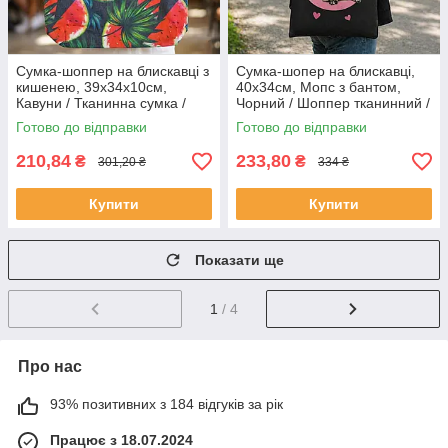
Сумка-шоппер на блискавці з
Сумка-шопер на блискавці,
кишенею, 39х34х10см,
40х34см, Мопс з бантом,
Кавуни / Тканинна сумка /
Чорний / Шоппер тканинний /
Сумка шоппер / Шоппер з
Шоппер з принтом /
Готово до відправки
Готово до відправки
принтом
Тканинна сумка
210,84
233,80
₴
₴
301,20 ₴
334 ₴
Купити
Купити
Показати ще
1
/ 4
Про нас
93% позитивних з 184 відгуків за рік
Працює з 18.07.2024