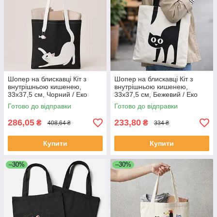
Шопер на блискавці Кіт з
Шопер на блискавці Кіт з
внутрішньою кишенею,
внутрішньою кишенею,
33х37,5 см, Чорний / Еко
33х37,5 см, Бежевий / Еко
сумка для покупок з принтом
сумка для покупок з принтом
Готово до відправки
Готово до відправки
чорного кота / Сумка шопер з
чорного кота / Сумка шопер
286,05
233,80
₴
₴
408,64 ₴
334 ₴
Купити
Купити
–30%
–30%