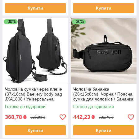
Купити
Купити
–30%
–30%
Чоловіча сумка через плече
Чоловіча бананка
(37х18см) Baellery body bag
(26х15х8см), Чорна / Поясна
JXA1808 / Універсальна
сумка для чоловіків / Бананка
нагрудна сумка / Сумка
спортивна / Чоловіча сумка
Готово до відправки
Готово до відправки
бананка
368,78
442,23
₴
₴
526,83 ₴
631,76 ₴
Купити
Купити