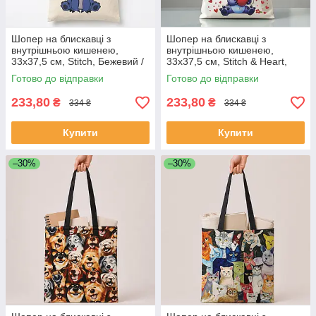
Шопер на блискавці з
Шопер на блискавці з
внутрішньою кишенею,
внутрішньою кишенею,
33х37,5 см, Stitch, Бежевий /
33х37,5 см, Stitch & Heart,
Еко сумка для покупок Стич /
Бежевий / Еко сумка для
Готово до відправки
Готово до відправки
Сумка шопер з принтом
покупок Стич / Сумка шопер з
принтом
233,80
233,80
₴
₴
334 ₴
334 ₴
Купити
Купити
–30%
–30%