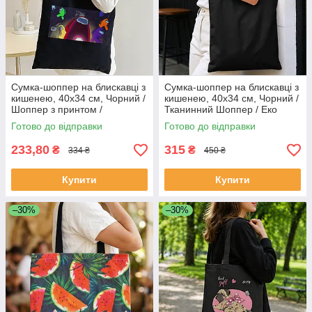
Сумка-шоппер на блискавці з
Сумка-шоппер на блискавці з
кишенею, 40х34 см, Чорний /
кишенею, 40х34 см, Чорний /
Шоппер з принтом /
Тканинний Шоппер / Еко
Тканинна сумка / Сумка
сумка шоппер / Тканинна
Готово до відправки
Готово до відправки
шоппер
сумка
233,80
315
₴
₴
334 ₴
450 ₴
Купити
Купити
–30%
–30%