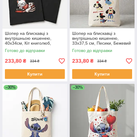
Шопер на блискавці з
Шопер на блискавці з
внутрішньою кишенею,
внутрішньою кишенею,
40х34см, Кіт книголюб,
33х37,5 см, Песики, Бежевий
Чорний / Сумка шопер з
/ Сумка шопер з принтом /
Готово до відправки
Готово до відправки
принтом / Еко сумка для
Еко сумка для покупок
покупок
233,80
233,80
₴
₴
334 ₴
334 ₴
Купити
Купити
–30%
–30%