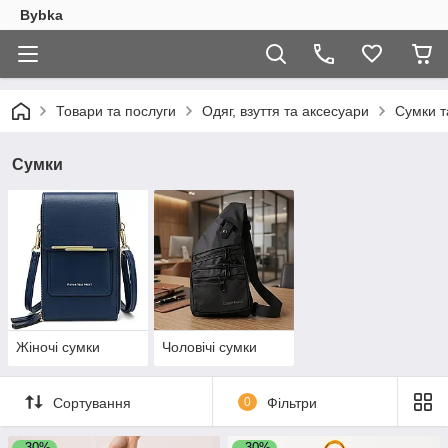
Bybka
Товари та послуги
Одяг, взуття та аксесуари
Сумки т
Сумки
Жіночі сумки
Чоловічі сумки
Сортування
0
Фільтри
–30%
–30%