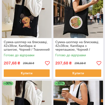
Сумка-шоппер на блискавці,
Сумка-шоппер на блискавці,
42х38см, Капібара зі
42х38см, Капібара з
штангою, Чорний / Тканинний
черепашкою, Чорний /
шопер з принтом / Сумка для
Тканинний шопер з принтом /
Готово до відправки
Готово до відправки
покупок
Сумка для покупок
207,68
207,68
₴
₴
296,68 ₴
296,68 ₴
Купити
Купити
–30%
–30%