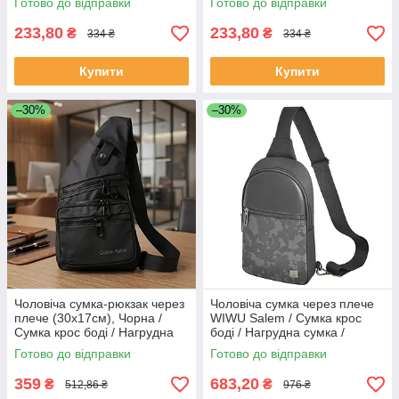
Готово до відправки
Готово до відправки
Сумка шопер з принтом
покупок з принтом лебідя /
Сумка шопер з
233,80
233,80
₴
₴
334 ₴
334 ₴
Купити
Купити
–30%
–30%
Чоловіча сумка-рюкзак через
Чоловіча сумка через плече
плече (30х17см), Чорна /
WIWU Salem / Сумка крос
Сумка крос боді / Нагрудна
боді / Нагрудна сумка /
сумка / Барсетка через плече
Барсетка через плече
Готово до відправки
Готово до відправки
359
683,20
₴
₴
512,86 ₴
976 ₴