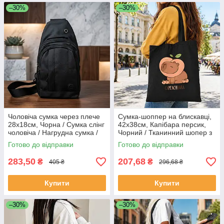
–30%
–30%
Чоловіча cумка через плече
Сумка-шоппер на блискавці,
28х18см, Чорна / Сумка слінг
42х38см, Капібара персик,
чоловіча / Нагрудна сумка /
Чорний / Тканинний шопер з
Сумка кросбоді
принтом / Сумка для покупок
Готово до відправки
Готово до відправки
283,50
207,68
₴
₴
405 ₴
296,68 ₴
Купити
Купити
–30%
–30%