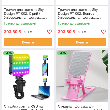
Тримач для гаджетів Sky-
Тримач для гаджетів Sky-
Design PT-002, Сірий /
Design PT-002, Венге /
Універсальна підставка для
Універсальна підставка для
телефона / Настільний
телефона / Настільний
Готово до відправки
Готово до відправки
тримач телефона
тримач телефона
303,80
303,80
₴
₴
434 ₴
434 ₴
Купити
Купити
–30%
–30%
Студійна лампа RGB на
Складна підставка для