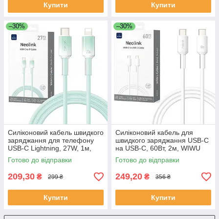
Купити
Купити
–30%
–30%
Силіконовий кабель швидкого
Силіконовий кабель для
заряджання для телефону
швидкого заряджання USB-C
USB-C Lightning, 27W, 1м,
на USB-C, 60Вт, 2м, WIWU
WIWU Wi-C062, Зелений /
Wi-C063, Білий / Зарядний
Готово до відправки
Готово до відправки
Зарядний шнур для
силіконовий шнур
смартфона
209,30
249,20
₴
₴
299 ₴
356 ₴
Купити
Купити