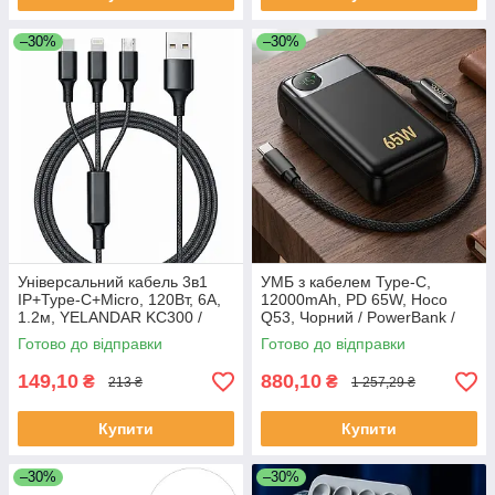
–30%
–30%
Універсальний кабель 3в1
УМБ з кабелем Type-C,
IP+Type-C+Micro, 120Вт, 6А,
12000mAh, PD 65W, Hoco
1.2м, YELANDAR KC300 /
Q53, Чорний / PowerBank /
Кабель для швидкої зарядки /
Павербанк для телефону /
Готово до відправки
Готово до відправки
Мультикабель
Повербанк для зарядки
149,10
880,10
₴
₴
213 ₴
1 257,29 ₴
Купити
Купити
–30%
–30%