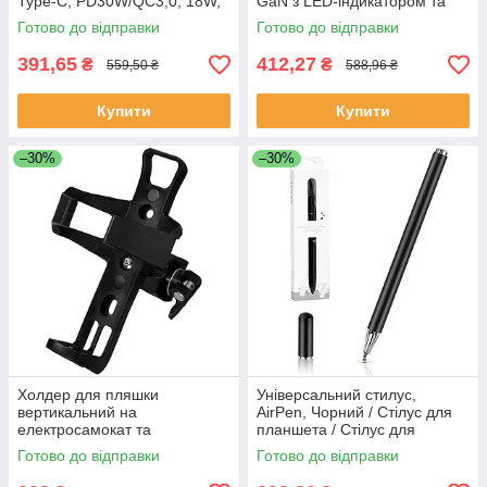
Type-C, PD30W/QC3,0, 18W,
GaN з LED-індикатором та
XO CE05, Коричневий / Блок
кабелем Type-C XO CE07,
Готово до відправки
Готово до відправки
живлення для телефону
Білий / Блок живлення для
телефону
391,65
412,27
₴
₴
559,50 ₴
588,96 ₴
Купити
Купити
–30%
–30%
Холдер для пляшки
Універсальний стилус,
вертикальний на
AirPen, Чорний / Стілус для
електросамокат та
планшета / Стілус для
велосипед / Тримач для
телефону / Стилус ручка
Готово до відправки
Готово до відправки
пляшки / Пляшкотримач