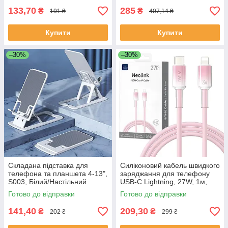
133,70
285
₴
₴
191 ₴
407,14 ₴
Купити
Купити
–30%
–30%
Складана підставка для
Силіконовий кабель швидкого
телефона та планшета 4-13",
заряджання для телефону
S003, Білий/Настільний
USB-C Lightning, 27W, 1м,
тримач телефона/Підставка
WIWU Wi-C062, Рожевий/
Готово до відправки
Готово до відправки
під телефон
Зарядний шнур для
смартфона
141,40
209,30
₴
₴
202 ₴
299 ₴