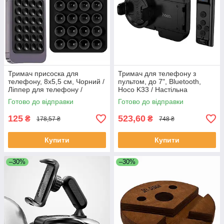
Тримач присоска для
Тримач для телефону з
телефону, 8х5,5 см, Чорний /
пультом, до 7", Bluetooth,
Ліппер для телефону /
Hoco K33 / Настільна
Силіконовий тримач із
підставка для телефону /
Готово до відправки
Готово до відправки
присосками на чохол
Тримач для смартфона
телефону
125
523,60
₴
₴
178,57 ₴
748 ₴
Купити
Купити
–30%
–30%