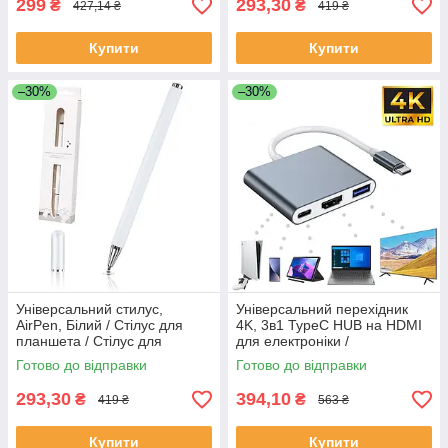
299
293,30
₴
₴
427,14 ₴
419 ₴
Купити
Купити
–30%
–30%
Універсальний стилус,
Універсальний перехідник
AirPen, Білий / Стілус для
4K, 3в1 TypeC HUB на HDMI
планшета / Стілус для
для електроніки /
телефону / Стилус ручка
Мультифункціональний
Готово до відправки
Готово до відправки
розгалужувач-адаптер
293,30
394,10
₴
₴
419 ₴
563 ₴
Купити
Купити