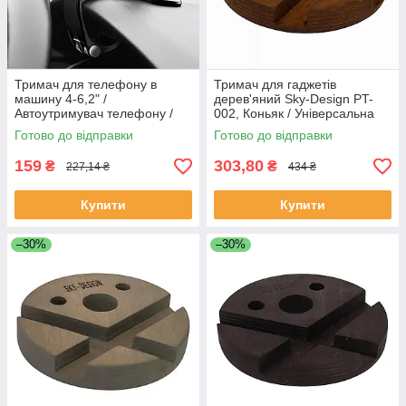
Тримач для телефону в
Тримач для гаджетів
машину 4-6,2" /
дерев'яний Sky-Design PT-
Автоутримувач телефону /
002, Коньяк / Універсальна
Підставка для телефону в
підставка для телефону /
Готово до відправки
Готово до відправки
машину
Настільний тримач телефону
159
303,80
₴
₴
227,14 ₴
434 ₴
Купити
Купити
–30%
–30%