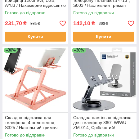
прищіпці 1200mAh, USB,
телефону і планшета 4-13",
AY83 / Накамерне відеосвітло
S003 / Настільний тримач
LED / Студійне світло для
телефону / Підставка під
Готово до відправки
Готово до відправки
телефону
телефон
231,70
142,10
₴
₴
331 ₴
203 ₴
Купити
Купити
–30%
–30%
Складна підставка для
Складна настільна підставка
телефона, 4 положення,
для телефону 360° WIWU
S325 / Настільний тримач
ZM-014, Сріблястий/
для телефона / Підставка під
Алюмінієвий тримач для
Готово до відправки
Готово до відправки
телефон
смартфона на стіл