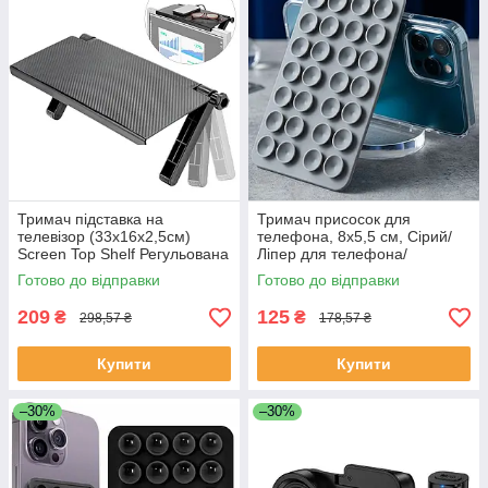
Тримач підставка на
Тримач присосок для
телевізор (33x16x2,5см)
телефона, 8х5,5 см, Сірий/
Screen Top Shelf Регульована
Ліпер для телефона/
полиця над телевізором
Силіконовий тримач із
Готово до відправки
Готово до відправки
присосками на чохол
телефона
209
125
₴
₴
298,57 ₴
178,57 ₴
Купити
Купити
–30%
–30%