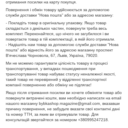
отримання посилки на карту покупця.
Повернення і обмін товару здійснюється за допомогою
служби доставки "Нова пошта" або за адресою магазину:
- Покладіть товар в оригінальну упаковку. Якщо товар
складається з декількох частин, повернути треба весь
комплект. Переконайтеся, що нічого не загубилося і ви
повертаєте товар в тій комплектації, в якій його отримали.
- Надішліть нам товар за допомогою служби доставки "Нова
пошта" або віднесіть його за адресою магазину проспект
В'ячеслава Чорновола, 67, Львів, Україна, 79020.
Ми не можемо гарантувати цілісність товару в процесі
транспортування, у випадках пошкодження при
транспортуванні товар набуває статусу неналежної якості,
такий товар не перевірений у відділенні транспортної
компанії поверненню або обміну не підлягає!
Якщо після отримання посилки ви хочете обміняти товар або
повернути витрачені кошти, вам необхідно написати на email
нашого магазину bybkashop.magazine@gmail.com, вказавши
причину повернення, не забудьте вказати свої контактні дані
та номер ТТН, за яким ви отримували товар. Для
консультацій звертайтеся за номером +380995247218.